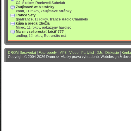
OJ
,
8 rokov
,
Rockwell Subclub
Zaujímavé web stránky
konti
,
11 rokov
,
Zaujímavé stránky
Trance Sety
goatrance
,
11 rokov
,
Trance Radio Channels
kúpa a predaj zbožia
Mirec
,
11 rokov
,
pokazeny hardisc
Ma zmysel prestať fajčiť ???
anding
,
12 rokov
,
Re: určite má!
DROM Spravodaj
|
Fotoreporty
|
MP3
|
Video
|
Partylist
|
DJs
|
Diskusie
|
Konta
Copyright © 2004-2026 Drom.sk, všetky práva vyhradené. Webdesign & dev