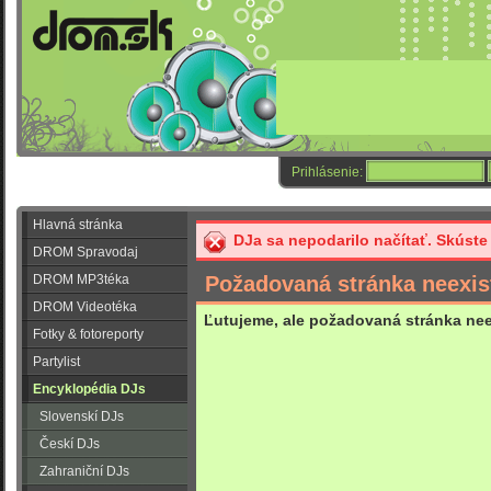
Prihlásenie:
Hlavná stránka
DJa sa nepodarilo načítať. Skúste
DROM Spravodaj
DROM MP3téka
Požadovaná stránka neexis
DROM Videotéka
Ľutujeme, ale požadovaná stránka neex
Fotky & fotoreporty
Partylist
Encyklopédia DJs
Slovenskí DJs
Českí DJs
Zahraniční DJs