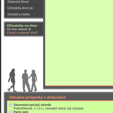
Diskusné fórum
Užívatelia drom.sk
Kontakt a média
Užívatelia on-line:
On-line celkom:
0
Chceš si vytvoriť účet?
Aktuálne príspevky v diskusiách
Slovensko-poľský slovník
PolishSlovak
,
8 rokov
,
rovnaké slová, iný význam
Party sety