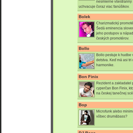
nesmierne všestranný 
uchvacuje čoraz viac fanúšikov.
Bolek
Charizmatický promotér,
Šedá eminencia sloven
jeho postupov a nápado
českých promotérov.
Bollo
Bollo pestuje k hudbe 
detstva. Keď má asi tri
harmonike.
Bon Finix
Rezident a zakladatel 
cyperčan Bon Finix, kto
na českej tanečnej sc
Bop
Microfunk alebo minima
vôbec drum&bass?