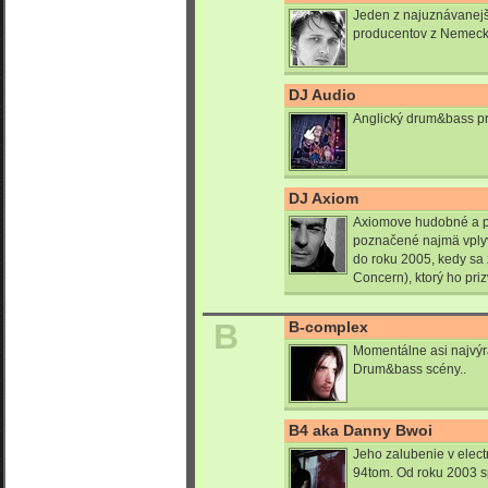
Jeden z najuznávanejš
producentov z Nemeck
DJ Audio
Anglický drum&bass p
DJ Axiom
Axiomove hudobné a pr
poznačené najmä vply
do roku 2005, kedy sa
Concern), ktorý ho prizv
B
B-complex
Momentálne asi najvýr
Drum&bass scény..
B4 aka Danny Bwoi
Jeho zalubenie v elect
94tom. Od roku 2003 s