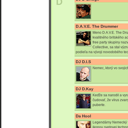
D
D.A.V.E. The Drummer
Meno D.A.V.E. The D
kvalitného britského 
free party skupiny naz
Collective, sa stal vý
podieľa na vývoji novodobého te
DJ D.I.S
Nemec, ktorý vo svojic
DJ D.Kay
Keďže sa narodil a vyra
čudovať, že vírus zvan
puberte.
Da Hool
Legendárny Nemecký to
ikonou svetovej techno