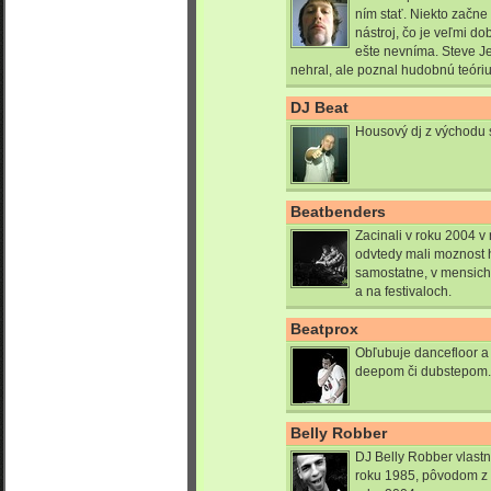
ním stať. Niekto začne
nástroj, čo je veľmi do
ešte nevníma. Steve Je
nehral, ale poznal hudobnú teóriu,
DJ Beat
Housový dj z východu 
Beatbenders
Zacinali v roku 2004 
odvtedy mali moznost h
samostatne, v mensich
a na festivaloch.
Beatprox
Obľubuje dancefloor a
deepom či dubstepom.
Belly Robber
DJ Belly Robber vlast
roku 1985, pôvodom z 