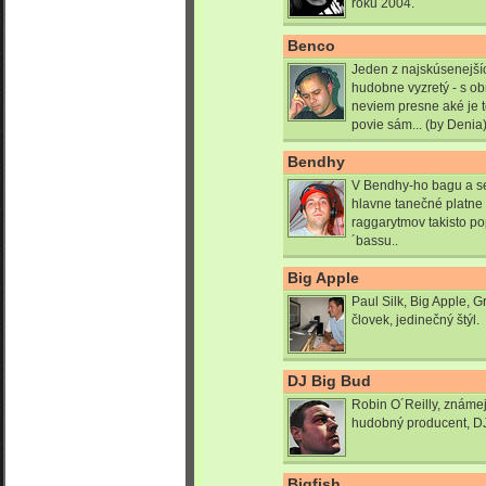
roku 2004.
Benco
Jeden z najskúsenejšíc
hudobne vyzretý - s 
neviem presne aké je t
povie sám... (by Denia
Bendhy
V Bendhy-ho bagu a se
hlavne tanečné platne
raggarytmov takisto po
´bassu..
Big Apple
Paul Silk, Big Apple, G
človek, jedinečný štýl.
DJ Big Bud
Robin O´Reilly, známe
hudobný producent, DJ
Bigfish