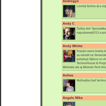
Androgyn
Levický techno dj a or
Andy C
Ďalšia dnb "špecialitk
najuzávanejší DJ a pr
Andy Whitte
Pravým meno Andrej M
sa narodil na Slovens
pohybuje štýlovo vo v
Techno/House & Progr
Minimalu ale aj Minimal-Tech-Ho
Anfree
Mužnejšia časť techno
Angelo Mike