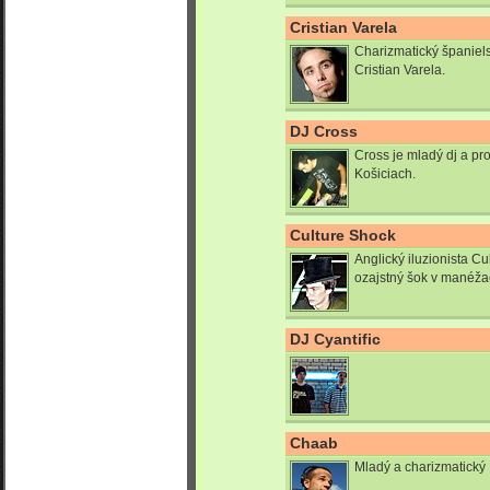
Cristian Varela
Charizmatický španiel
Cristian Varela.
DJ Cross
Cross je mladý dj a p
Košiciach.
Culture Shock
Anglický iluzionista Cu
ozajstný šok v manéžac
DJ Cyantific
Chaab
Mladý a charizmatický