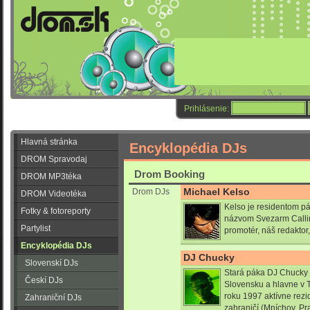
Prihlásenie:
Hlavná stránka
Encyklopédia DJs
DROM Spravodaj
Drom Booking
DROM MP3téka
Michael Kelso
Drom DJs
DROM Videotéka
Kelso je residentom p
Fotky & fotoreporty
názvom Svezarm Calling
Partylist
promotér, náš redaktor,
Encyklopédia DJs
DJ Chucky
Slovenskí DJs
Stará páka DJ Chucky
Českí DJs
Slovensku a hlavne v T
roku 1997 aktívne rezid
Zahraniční DJs
zahraničí (Mníchov, Pra