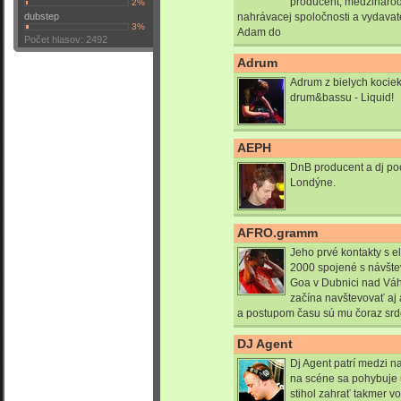
producent, medzinárodn
2%
dubstep
nahrávacej spoločnosti a vydavat
3%
Adam do
Počet hlasov: 2492
Adrum
Adrum z bielych kociek
drum&bassu - Liquid!
AEPH
DnB producent a dj poc
Londýne.
AFRO.gramm
Jeho prvé kontakty s e
2000 spojené s návšt
Goa v Dubnici nad Váh
začína navštevovať aj 
a postupom času sú mu čoraz srdc
DJ Agent
Dj Agent patrí medzi n
na scéne sa pohybuje 
stihol zahrať takmer v