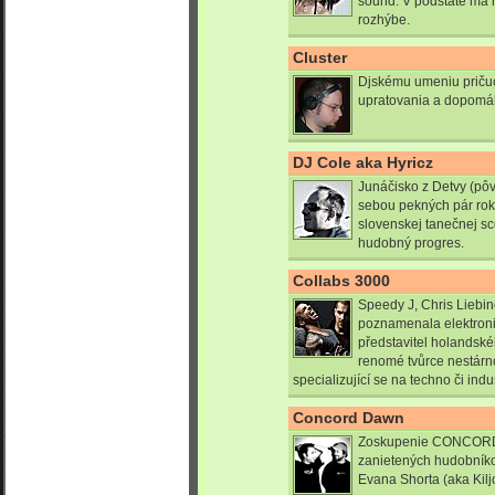
sound. V podstatě má r
rozhýbe.
Cluster
Djskému umeniu pričuc
upratovania a dopomáh
DJ Cole aka Hyricz
Junáčisko z Detvy (pôv
sebou pekných pár rok
slovenskej tanečnej s
hudobný progres.
Collabs 3000
Speedy J, Chris Liebi
poznamenala elektroni
představitel holandsk
renomé tvůrce nestár
specializující se na techno či indu
Concord Dawn
Zoskupenie CONCORD 
zanietených hudobníko
Evana Shorta (aka Kilj