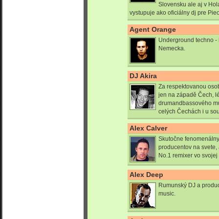
Slovensku ale aj v Hol
vystupuje ako oficiálny dj pre Pi
Agent Orange
Underground techno - 
Nemecka.
DJ Akira
Za respektovanou osob
jen na západě Čech, lé
drumandbassového mu p
celých Čechách i u sou
Alex Calver
Skutočne fenomenálny 
producentov na svete,
No.1 remixer vo svojej
Alex Deep
Rumunský DJ a produce
music.