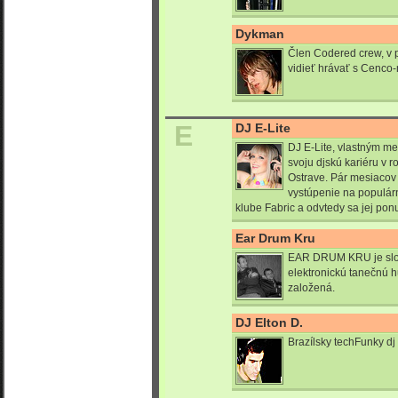
Dykman
Člen Codered crew, v 
vidieť hrávať s Cenco-
E
DJ E-Lite
DJ E-Lite, vlastným me
svoju djskú kariéru v 
Ostrave. Pár mesiacov 
vystúpenie na populárn
klube Fabric a odvtedy sa jej pon
Ear Drum Kru
EAR DRUM KRU je slov
elektronickú tanečnú 
založená.
DJ Elton D.
Brazílsky techFunky dj