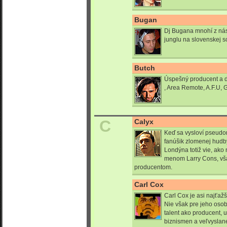
Bugan
Dj Bugana mnohí z nás
junglu na slovenskej s
Butch
Úspešný producent a d
, Area Remote, A.F.U, G
C
Calyx
Keď sa vysloví pseudo
fanúšik zlomenej hudby
Londýna totiž vie, ako 
menom Larry Cons, vša
producentom.
Carl Cox
Carl Cox je asi najťažš
Nie však pre jeho osob
talent ako producent, u
biznismen a veľvyslan