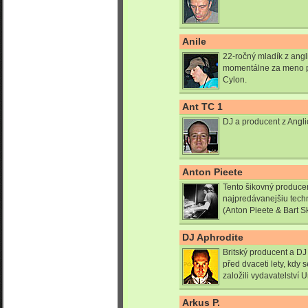
Anile
22-ročný mladík z angl
momentálne za meno p
Cylon.
Ant TC 1
DJ a producent z Angl
Anton Pieete
Tento šikovný produc
najpredávanejšiu tech
(Anton Pieete & Bart S
DJ Aphrodite
Britský producent a DJ 
před dvaceti lety, kdy
založili vydavatelství 
Arkus P.