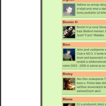
Aktívne sa venuje djin
si kúpil prvý vinyl a st
čomu podľahlo už toľko
Biomin H
Biomin H je nový Slove
traja štúdioví maniaci
Jozef “Caco“ Matejka.
Bion
Jeho prvé vystúpenie
Club-e NO.3. V tomto k
drum and bassových n
vyvíjali a zdokonalova
rokmi 2003 - 2006 si zahral aj na 
Bisley
Ako člen zoskupenia 
bass-u. Počas tejto do
väčšine slovenských kl
zahraničných akcií.
Blame
DJ a producent, ktorý 