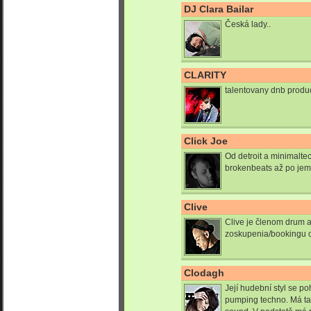
DJ Clara Bailar
Česká lady..
CLARITY
talentovany dnb produ
Click Joe
Od detroit a minimaltec
brokenbeats až po jem
Clive
Clive je členom drum
zoskupenia/bookingu c
Clodagh
Její hudební styl se p
pumping techno. Má ta