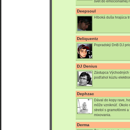
svet do emocionálnej r
Deepsoul
Hlboká duša hrajúca t
Deliquentz
Popradský DnB DJ pri
DJ Denius
Zástupca Východných Č
podľahol kúzlu elektro
Dephzac
Dával do kopy rave, ho
môže vzniknúť. Okolo 
stretol s gramofónmi a
mixovania.
Derma