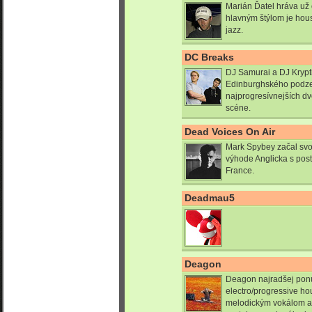
Marián Ďatel hráva už 
hlavným štýlom je hous
jazz.
DC Breaks
DJ Samurai a DJ Krypti
Edinburghského podzem
najprogresívnejších d
scéne.
Dead Voices On Air
Mark Spybey začal svo
výhode Anglicka s pos
France.
Deadmau5
Deagon
Deagon najradšej pon
electro/progressive ho
melodickým vokálom a