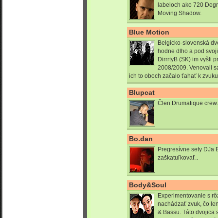
labeloch ako 720 Deg
Moving Shadow.
Blue Motion
Belgicko-slovenská dv
hodne dlho a pod svoj
DirrrtyB (SK) im vyšli 
2008/2009. Venovali sa
ich to oboch začalo ťahať k zvuku,
Blupcat
Člen Drumatique crew.
Bo.dan
Pregresívne sety DJa 
zaškatuľkovať..
Body&Soul
Experimentovanie s r
nachádzať zvuk, čo le
& Bassu. Táto dvojica 