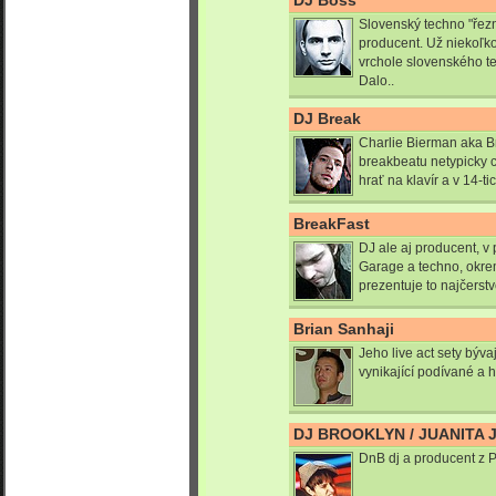
DJ Boss
Slovenský techno "řezn
producent. Už niekoľk
vrchole slovenského t
Dalo..
DJ Break
Charlie Bierman aka B
breakbeatu netypicky c
hrať na klavír a v 14-t
BreakFast
DJ ale aj producent, 
Garage a techno, okre
prezentuje to najčerstv
Brian Sanhaji
Jeho live act sety býv
vynikající podívané a 
DJ BROOKLYN / JUANITA 
DnB dj a producent z P