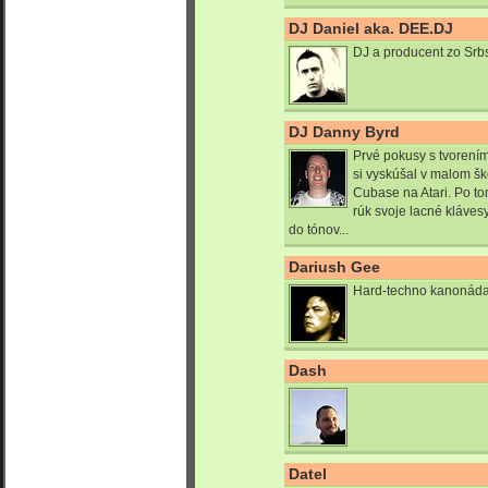
DJ Daniel aka. DEE.DJ
DJ a producent zo Srb
DJ Danny Byrd
Prvé pokusy s tvoren
si vyskúšal v malom šk
Cubase na Atari. Po to
rúk svoje lacné kláves
do tónov...
Dariush Gee
Hard-techno kanonáda
Dash
Datel