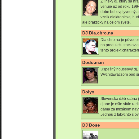
Žilinský dj, ktorý sa h
venuje už od roku 1994
dobe bol ovplyvnený ac
vznik elektronickej hu
ale prakticky na celom svete.
DJ Dia.chro.na
Dia.chro.na je pôvodo
na produkciu trackov a 
tento projekt charakteri
Dodo.man
Úspešný houseový dj, 
Wychitawacsom pod sp
Dolyx
Slovenská d&b scéna je
djane je ešte stále rari
dáma za mixákom navyše
Jednou z takýchto slo
DJ Dose