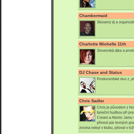
Chambermaid
Skúsený dj a organizát
Charlotte Michelle 11th
Slovenská djka a prod
DJ Chase and Status
Producentské duo z „e
Chris Sadler
Chris je původem z No
taneční hudbou při pr
Cream a Atomic Jamu v
přinesl pár levných gr
zrovna nebyl v klubu, piloval v lož