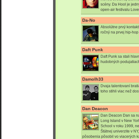
scény. Da Hool je jed
open-air festivalu Lov
Da-No
Absolútne prvý kontakt
ročný na prvej hip-hop 
Daft Punk
Daft Punk sa stali hla
hudobných podujatiach 
Damolh33
Dvaja talentovaní brati
toho stihli viac než dos
Dan Deacon
Dan Deacon Dan sa nar
Long Island v New Yor
School v roku 1999, ne
Štátnej univerzite v N
pôsobenia pôsobil vo viacerých k