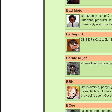
Bad Mojo
Bad Mojo je skúsený sl
Hudobnej produkcii sa
rôzne štýly elektronick
Badreport
DNB DJ z Kysúc, člen
Barbie Idijot
Známa tvár podzemných
BBK
Bratislavský dj pohyb
detroit techna. Spolu 
pravidelný event Covert
BCee
Nikto sa producentom 