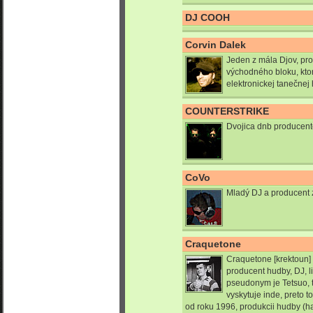
DJ COOH
Corvin Dalek
Jeden z mála Djov, pr
východného bloku, kto
elektronickej tanečnej
COUNTERSTRIKE
Dvojica dnb producento
CoVo
Mladý DJ a producent 
Craquetone
Craquetone [krektoun] 
producent hudby, DJ, l
pseudonym je Tetsuo, 
vyskytuje inde, preto 
od roku 1996, produkcii hudby (ha