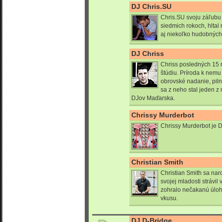
DJ Chris.SU
Chris.SU svoju záľubu 
siedmich rokoch, hltal 
aj niekoľko hudobných 
DJ Chriss
Chriss posledných 15 r
štúdiu. Príroda k nemu
obrovské nadanie, piln
sa z neho stal jeden z
DJov Maďarska.
Chrissy Murderbot
Chrissy Murderbot je 
Christian Smith
Christian Smith sa nar
svojej mladosti strávi
zohralo nečakanú úloh
vkusu.
DJ D-Bridge