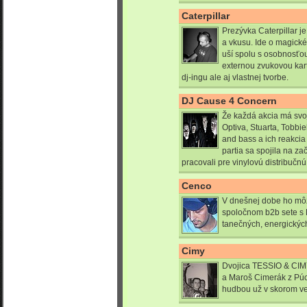
Caterpillar
Prezývka Caterpillar j
a vkusu. Ide o magické
uší spolu s osobnosťo
externou zvukovou kar
dj-ingu ale aj vlastnej tvorbe.
DJ Cause 4 Concern
Že každá akcia má svoj
Optiva, Stuarta, Tobbi
and bass a ich reakcia
partia sa spojila na za
pracovali pre vinylovú distribučn
Cenco
V dnešnej dobe ho môže
spoločnom b2b sete s 
tanečných, energických 
Cimy
Dvojica TESSIO & CIMY
a Maroš Cimerák z Púch
hudbou už v skorom v