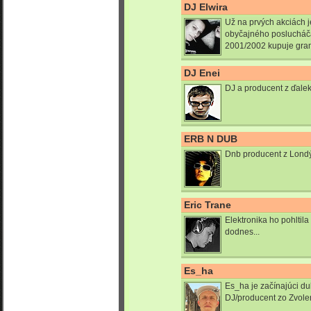
DJ Elwira
Už na prvých akciách je
obyčajného poslucháča
2001/2002 kupuje gram
DJ Enei
DJ a producent z ďalek
ERB N DUB
Dnb producent z Lond
Eric Trane
Elektronika ho pohltila
dodnes...
Es_ha
Es_ha je začínajúci d
DJ/producent zo Zvole