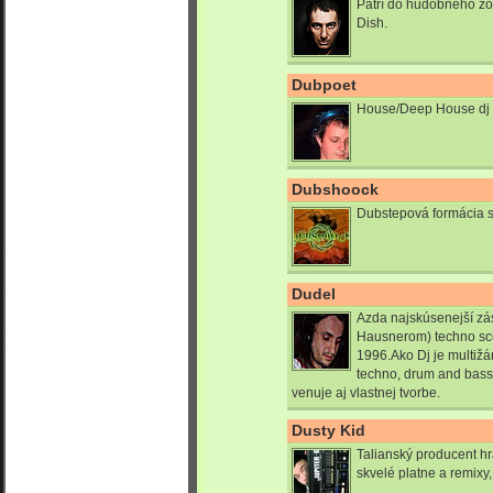
Patrí do hudobného zo
Dish.
Dubpoet
House/Deep House dj a
Dubshoock
Dubstepová formácia s
Dudel
Azda najskúsenejší zá
Hausnerom) techno scé
1996.Ako Dj je multiž
techno, drum and bass
venuje aj vlastnej tvorbe.
Dusty Kid
Talianský producent hr
skvelé platne a remixy,