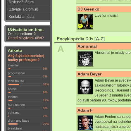
Diskusné fórum
DJ Geenko
Užívatelia drom.sk
Live for music!
Kontakt a média
Užívatelia on-line:
On-line celkom:
0
Chceš si vytvoriť účet?
Encyklopédia DJs [A-Z]
A
Abnormal
Anketa
Abnormal je mladý prod
Aký štýl elektronickej
hudby preferujete?
minimal
5%
progressive
Adam Beyer
7%
Adam Beyer je švédsky
tech-house
31%
zakladateľom labelov
house
Recordings, Truesoul
6%
Je jeden z mnoha švéd
techno
objavili behom 90. rokov, podobn
11%
hard techno
5%
Adam F
schranz
2%
Adam Fenton sa za po
drum and bass
vypracoval na jedného
27%
najžiadanjších umelco
breakbeat