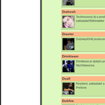
Drahosh
Techhousový dj a prod
zakladateľ/šéfredakto
Draxter
Dubstep/DnB producent 
Drinkteam
Drinkteam je djským 
Wychitawacsa.
Duall
Resident, zakladateľ a
Prešove.
Dubfire