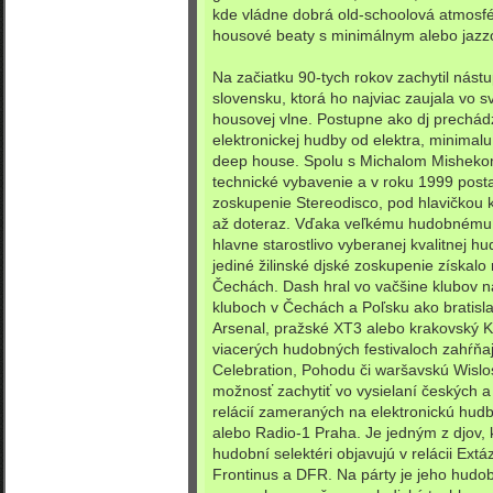
kde vládne dobrá old-schoolová atmosfé
housové beaty s minimálnym alebo ja
Na začiatku 90-tych rokov zachytil nást
slovensku, ktorá ho najviac zaujala vo 
housovej vlne. Postupne ako dj prechád
elektronickej hudby od elektra, minimal
deep house. Spolu s Michalom Misheko
technické vybavenie a v roku 1999 posta
zoskupenie Stereodisco, pod hlavičkou 
až doteraz. Vďaka veľkému hudobnému 
hlavne starostlivo vyberanej kvalitnej h
jediné žilinské djské zoskupenie získalo
Čechách. Dash hral vo vačšine klubov n
kluboch v Čechách a Poľsku ako bratisl
Arsenal, pražské XT3 alebo krakovský 
viacerých hudobných festivaloch zahŕňa
Celebration, Pohodu či waršavskú Wislos
možnosť zachytiť vo vysielaní českých 
relácií zameraných na elektronickú hud
alebo Radio-1 Praha. Je jedným z djov, 
hudobní selektéri objavujú v relácii Ex
Frontinus a DFR. Na párty je jeho hudob