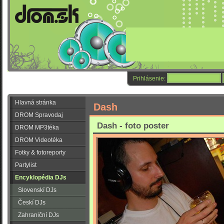
Prihlásenie:
Hlavná stránka
Dash
DROM Spravodaj
Dash - foto poster
DROM MP3téka
DROM Videotéka
Fotky & fotoreporty
Partylist
Encyklopédia DJs
Slovenskí DJs
Českí DJs
Zahraniční DJs