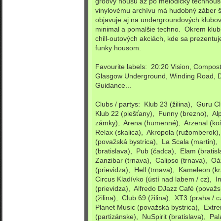
groovy housu až po melodický techhou
vinylovému archívu má hudobný záber ši
objavuje aj na undergroundových klubo
minimal a pomalšie techno. Okrem klubo
chill-outových akciách, kde sa prezentu
funky housom.
Favourite labels: 20:20 Vision, Compost
Glasgow Underground, Winding Road, D
Guidance...
Clubs / partys: Klub 23 (žilina), Guru C
Klub 22 (piešťany), Funny (brezno), Alp
zámky), Arena (humenné), Arzenal (koši
Relax (skalica), Akropola (ružomberok),
(považská bystrica), La Scala (martin),
(bratislava), Pub (čadca), Elam (bratisl
Zanzibar (trnava), Calipso (trnava), Oá
(prievidza), Hell (trnava), Kameleon (kra
Circus Kladívko (ústí nad labem / cz), In
(prievidza), Alfredo DJazz Café (považ
(žilina), Club 69 (žilina), XT3 (praha / 
Planet Music (považská bystrica), Ext
(partizánske), NuSpirit (bratislava), Pal