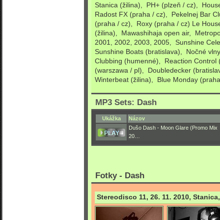
Stanica (žilina), PH+ (plzeň / cz), Hou
Radost FX (praha / cz), Pekelnej Bar Cl
(praha / cz), Roxy (praha / cz) Le Hous
(žilina), Mawashihaja open air, Metropo
2001, 2002, 2003, 2005, Sunshine Celeb
Sunshine Boats (bratislava), Nočné vln
Clubbing (humenné), Reaction Control (
(warszawa / pl), Doubledecker (bratisla
Winterbeat (žilina), Blue Monday (praha 
MP3 Sets: Dash
Ukážka
Názov
Dušo Dash - Moon Glare (Promo Mix
20…
Fotky - Dash
Stereodisco 11, 26. 11. 2010, Stanica