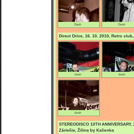
Dash
Dash
Direct Drive, 16. 10. 2010, Retro club
dash
dash
dash
STEREODISCO 10TH ANNIVERSARY, 29.
Záriečie, Žilina by Kačenka