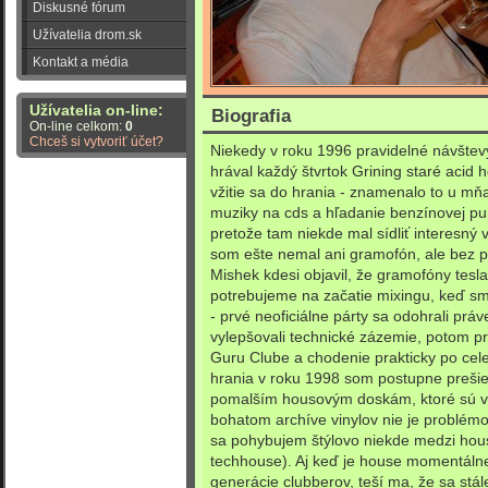
Diskusné fórum
Užívatelia drom.sk
Kontakt a média
Užívatelia on-line:
Biografia
On-line celkom:
0
Chceš si vytvoriť účet?
Niekedy v roku 1996 pravidelné návštev
hrával každý štvrtok Grining staré acid
vžitie sa do hrania - znamenalo to u m
muziky na cds a hľadanie benzínovej pum
pretože tam niekde mal sídliť interesný 
som ešte nemal ani gramofón, ale bez p
Mishek kdesi objavil, že gramofóny tesla
potrebujeme na začatie mixingu, keď s
- prvé neoficiálne párty sa odohrali prá
vylepšovali technické zázemie, potom pr
Guru Clube a chodenie prakticky po cele
hrania v roku 1998 som postupne prešiel
pomalším housovým doskám, ktoré sú vš
bohatom archíve vinylov nie je problémo
sa pohybujem štýlovo niekde medzi hou
techhouse). Aj keď je house momentáln
generácie clubberov, teší ma, že sa stále