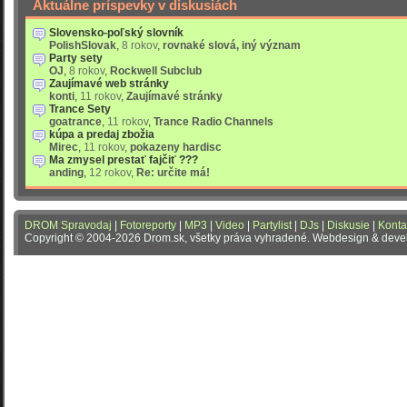
Aktuálne príspevky v diskusiách
Slovensko-poľský slovník
PolishSlovak
,
8 rokov
,
rovnaké slová, iný význam
Party sety
OJ
,
8 rokov
,
Rockwell Subclub
Zaujímavé web stránky
konti
,
11 rokov
,
Zaujímavé stránky
Trance Sety
goatrance
,
11 rokov
,
Trance Radio Channels
kúpa a predaj zbožia
Mirec
,
11 rokov
,
pokazeny hardisc
Ma zmysel prestať fajčiť ???
anding
,
12 rokov
,
Re: určite má!
DROM Spravodaj
|
Fotoreporty
|
MP3
|
Video
|
Partylist
|
DJs
|
Diskusie
|
Konta
Copyright © 2004-2026 Drom.sk, všetky práva vyhradené. Webdesign & dev