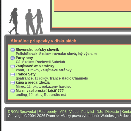
Aktuálne príspevky v diskusiách
Slovensko-poľský slovník
PolishSlovak
,
8 rokov
,
rovnaké slová, iný význam
Party sety
OJ
,
8 rokov
,
Rockwell Subclub
Zaujímavé web stránky
konti
,
11 rokov
,
Zaujímavé stránky
Trance Sety
goatrance
,
11 rokov
,
Trance Radio Channels
kúpa a predaj zbožia
Mirec
,
11 rokov
,
pokazeny hardisc
Ma zmysel prestať fajčiť ???
anding
,
12 rokov
,
Re: určite má!
DROM Spravodaj
|
Fotoreporty
|
MP3
|
Video
|
Partylist
|
DJs
|
Diskusie
|
Konta
Copyright © 2004-2026 Drom.sk, všetky práva vyhradené. Webdesign & dev