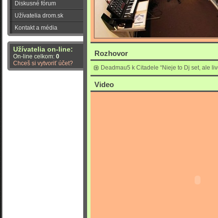
Diskusné fórum
Užívatelia drom.sk
Kontakt a média
Užívatelia on-line:
Rozhovor
On-line celkom:
0
Chceš si vytvoriť účet?
Deadmau5 k Citadele “Nieje to Dj set, ale li
Video