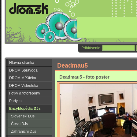
Prihlásenie:
Hlavná stránka
Deadmau5
DROM Spravodaj
Deadmau5 - foto poster
DROM MP3téka
DROM Videotéka
Fotky & fotoreporty
Partylist
Encyklopédia DJs
Slovenskí DJs
Českí DJs
Zahraniční DJs