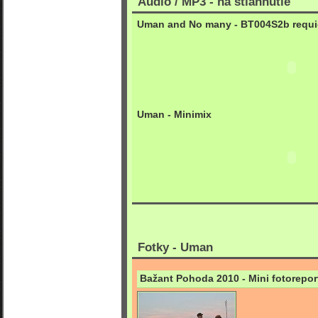
Audio / MP3 - na stiahnutie
Uman and No many - BT004S2b requ
Uman - Minimix
Fotky - Uman
Bažant Pohoda 2010 - Mini fotorepor