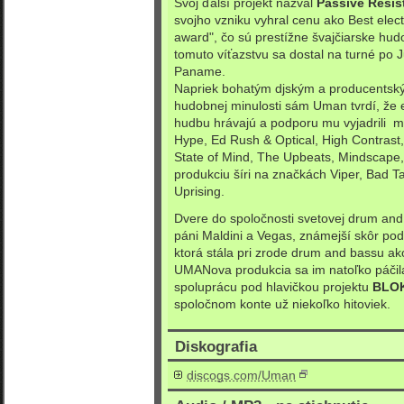
Svoj ďalší projekt nazval
Passive Resis
svojho vzniku vyhral cenu ako Best elect
award", čo sú prestížne švajčiarske hu
tomuto víťazstvu sa dostal na turné po 
Paname.
Napriek bohatým djským a producentský
hudobnej minulosti sám Uman tvrdí, že 
hudbu hrávajú a podporu mu vyjadrili
Hype, Ed Rush & Optical, High Contras
State of Mind, The Upbeats, Mindscape
produkciu šíri na značkách Viper, Bad T
Uprising.
Dvere do spoločnosti svetovej drum and b
páni Maldini a Vegas, známejší skôr po
ktorá stála pri zrode drum and bassu a
UMANova produkcia sa im natoľko páčila,
spoluprácu pod hlavičkou projektu
BLO
spoločnom konte už niekoľko hitoviek.
Diskografia
discogs.com/Uman