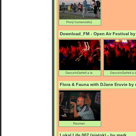
Pivný humanoidný
zásobovací systém
Download_FM - Open Air Festival 
DanceInDaHell a la
DanceInDaHell a l
Rauman
Rauman II.
Flora & Fauna with DJane Eruvie by
Rauman
Lokal Life 007 (piatok) - by mark