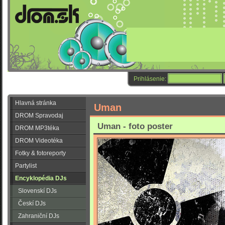
Prihlásenie:
Hlavná stránka
Uman
DROM Spravodaj
Uman - foto poster
DROM MP3téka
DROM Videotéka
Fotky & fotoreporty
Partylist
Encyklopédia DJs
Slovenskí DJs
Českí DJs
Zahraniční DJs