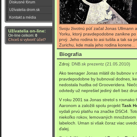
Diskusné fórum
Užívatelia drom.sk
Kontakt a média
Svoju životnú púť začal Jonas Ullmann
Užívatelia on-line:
Yorku, ktorý pravdepodobne zanikne p
On-line celkom:
0
prvý. Jeho rodina to asi tušila a tak sa 
Chceš si vytvoriť účet?
Zurichu, kde mala jeho rodina korene...
Biografia
Zdroj:
DNB.sk prezentz (21.05.2010)
Ako teenager Jonas mlátil do bubnov v 
pravdepodobne by bubnoval dodnes, k
nedostala hudba od Grooveridera. Nieč
odvtedy už neprešiel jediný deň bez dr
V roku 2001 sa Jonas stretol s rovnako
Aaronom a založili spolu projekt
Task H
vydali prvú platňu na značke DSCi4. Tot
niekoľko rokov, lemovaných množstvom 
labeloch. Uman si však čoraz viac uved
ďalej.