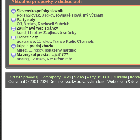
Aktuálne príspevky v diskusiách
Slovensko-poľský slovník
PolishSlovak
,
8 rokov
,
rovnaké slová, iný význam
Party sety
OJ
,
8 rokov
,
Rockwell Subclub
Zaujímavé web stránky
konti
,
11 rokov
,
Zaujímavé stránky
Trance Sety
goatrance
,
11 rokov
,
Trance Radio Channels
kúpa a predaj zbožia
Mirec
,
11 rokov
,
pokazeny hardisc
Ma zmysel prestať fajčiť ???
anding
,
12 rokov
,
Re: určite má!
DROM Spravodaj
|
Fotoreporty
|
MP3
|
Video
|
Partylist
|
DJs
|
Diskusie
|
Konta
Copyright © 2004-2026 Drom.sk, všetky práva vyhradené. Webdesign & dev