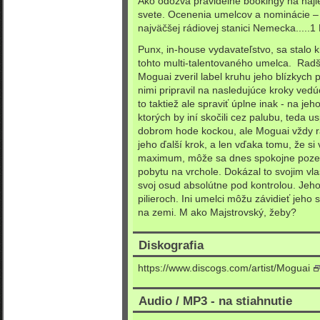
Ako odozva pravidelné bookingy na najl
svete. Ocenenia umelcov a nominácie – 
najväčšej rádiovej stanici Nemecka.....1 
Punx, in-house vydavateľstvo, sa stalo 
tohto multi-talentovaného umelca. Radš
Moguai zveril label kruhu jeho blízkych p
nimi pripravil na nasledujúce kroky ved
to taktiež ale spraviť úplne inak - na jeh
ktorých by iní skočili cez palubu, teda u
dobrom hode kockou, ale Moguai vždy r
jeho ďalší krok, a len vďaka tomu, že si 
maximum, môže sa dnes spokojne pozer
pobytu na vrchole. Dokázal to svojim v
svoj osud absolútne pod kontrolou. Jeho v
pilieroch. Ini umelci môžu závidieť jeho
na zemi. M ako Majstrovský, žeby?
Diskografia
https://www.discogs.com/artist/Moguai
Audio / MP3 - na stiahnutie