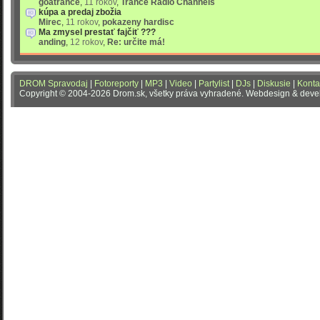
goatrance
,
11 rokov
,
Trance Radio Channels
kúpa a predaj zbožia
Mirec
,
11 rokov
,
pokazeny hardisc
Ma zmysel prestať fajčiť ???
anding
,
12 rokov
,
Re: určite má!
DROM Spravodaj
|
Fotoreporty
|
MP3
|
Video
|
Partylist
|
DJs
|
Diskusie
|
Konta
Copyright © 2004-2026 Drom.sk, všetky práva vyhradené. Webdesign & dev