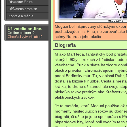
Diskusné fórum
Užívatelia drom.sk
Kontakt a média
Moguai bol inšpirovaný sférickými expe
Užívatelia on-line:
pochadzajúcimi z Rinu, no zároveň ako 
On-line celkom:
0
scény Ruhru a jeho okolia.
Chceš si vytvoriť účet?
Biografia
M ako Marl teda, fantastický bod pristát
skorých 90tych rokoch z hľadiska hudobn
všeobecne. Punk a skate hardcore domin
electro prívalom zhromažďujúcimi hybnú
padol Berlínsky múr. Tu, v oblasti Ruhr,
dostal sa bližšie k hudbe. Cesta z mesta
krátka, to druhé už zanechalo svoju st
niekoľko rokov predtým ako Kraftwerk vy
elektronických zvukov.
Je to metóda, ktorú Moguai používa až 
momenty nasledujúcich rokov sú dodne
biografii, či už to je jeho spolupráca s
hitparádové hity, ktoré boli ovocím tejto