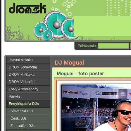
Prihlásenie:
Hlavná stránka
DJ Moguai
DROM Spravodaj
Moguai - foto poster
DROM MP3téka
DROM Videotéka
Fotky & fotoreporty
Partylist
Encyklopédia DJs
Slovenskí DJs
Českí DJs
Zahraniční DJs