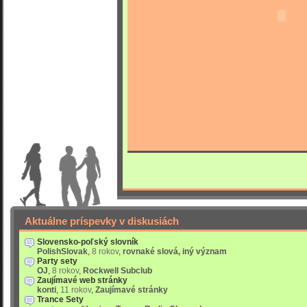
Aktuálne príspevky v diskusiách
Slovensko-poľský slovník
PolishSlovak
,
8 rokov
,
rovnaké slová, iný význam
Party sety
OJ
,
8 rokov
,
Rockwell Subclub
Zaujímavé web stránky
konti
,
11 rokov
,
Zaujímavé stránky
Trance Sety