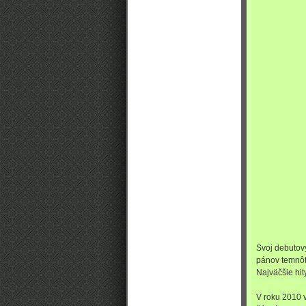
Svoj debutov
pánov temnôt 
Najväčšie hit
V roku 2010 