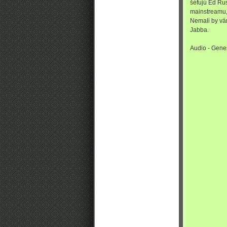
šéfujú Ed Rus
mainstreamu,
Nemali by vám
Jabba.
Audio - Gene