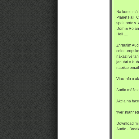
Na konte má a
Planet Fall, 
spoluprác s: 
Dom & Roland 
Hell ....
Zhrnutím Audi
celoeurópske
nákazlivé ta
januári v klu
napíšte emai
Viac info o a
Audia môžete
Akcia na
fac
flyer stiahne
Download mix
Audio - Brea