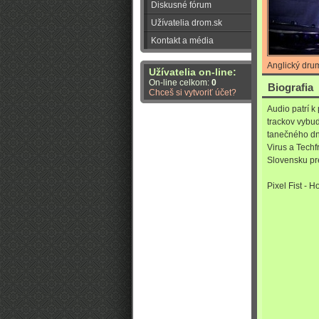
Diskusné fórum
Užívatelia drom.sk
Kontakt a média
Anglický dru
Užívatelia on-line:
On-line celkom:
0
Biografia
Chceš si vytvoriť účet?
Audio patrí 
trackov vybud
tanečného dn
Virus a Techf
Slovensku pre
Pixel Fist - 