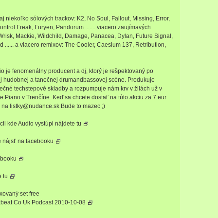
j niekoľko sólových trackov: K2, No Soul, Fallout, Missing, Error,
Control Freak, Furyen, Pandorum ....... viacero zaujímavých
Wrisk, Mackie, Wildchild, Damage, Panacea, Dylan, Future Signal,
...... a viacero remixov: The Cooler, Caesium 137, Retribution,
o je fenomenálny producent a dj, ktorý je rešpektovaný po
j hudobnej a tanečnej drumandbassovej scéne. Produkuje
nečné techstepové skladby a rozpumpuje nám krv v žilách už v
be Piano v Trenčíne. Keď sa chcete dostať na túto akciu za 7 eur
l na listky@nudance.sk Bude to mazec ;)
kcii kde Audio vystúpi nájdete
tu
 nájsť na
facebooku
ebooku
te
tu
ovaný set free
kbeat Co Uk Podcast 2010-10-08