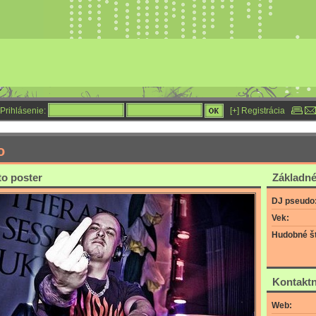
Prihlásenie:
[+] Registrácia
o
to poster
Základné
DJ pseudo
Vek:
Hudobné št
Kontaktn
Web: