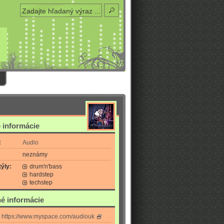
 informácie
:
Audio
neznámy
ýly:
drum'n'bass
hardstep
techstep
é informácie
https://www.myspace.com/audiouk