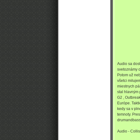
Audio sa dost
svetoznámy d
Potom už neb
všetci miluje
miestnych pá
stal hlavným
G2 , Outbreak
Európe. Takt
kedy sa v pl
temnoty. Pre
drumandbasso
Audio - Colli