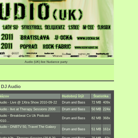
Audio (UK) live Nudance party
 DJ Audio
Názov
Hudobný štýl
Štatistika
Audio - Live @ 1Xtra Show 2010-09-22
Drum and Bass
72 MB
409x
Audio - live at Therapy Sessions 2006
Drum and Bass
50 MB
224x
Audio - Breakbeat Co Uk Podcast
Drum and Bass
82 MB
368x
2010…
Audio - DNBTV 50, Travel The Galaxy
Drum and Bass
51 MB
161x
…