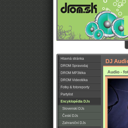
Hlavná stránka
DJ Audi
DROM Spravodaj
Audio - fo
DROM MP3téka
DROM Videotéka
Fotky & fotoreporty
Partylist
Encyklopédia DJs
Slovenskí DJs
Českí DJs
Zahraniční DJs