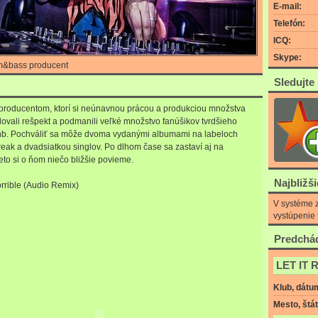
E-mail:
Telefón:
ICQ:
Skype:
m&bass producent
Sledujte
k producentom, ktorí si neúnavnou prácou a produkciou množstva
ovali rešpekt a podmanili veľké množstvo fanúšikov tvrdšieho
b. Pochváliť sa môže dvoma vydanými albumami na labeloch
reak a dvadsiatkou singlov. Po dlhom čase sa zastaví aj na
to si o ňom niečo bližšie povieme.
Najbližš
Horrible (Audio Remix)
V systéme z
vystúpenie 
Predchád
LET IT 
Klub, dátu
Mesto, štát