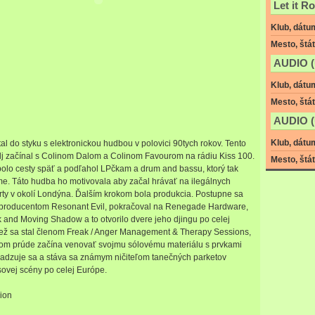
Let it Ro
Klub, dátu
Mesto, štát
AUDIO 
Klub, dátu
Mesto, štát
AUDIO (
Klub, dátu
al do styku s elektronickou hudbou v polovici 90tych rokov. Tento
j začínal s Colinom Dalom a Colinom Favourom na rádiu Kiss 100.
Mesto, štát
olo cesty späť a podľahol LPčkam a drum and bassu, ktorý tak
me. Táto hudba ho motivovala aby začal hrávať na ilegálnych
rty v okolí Londýna. Ďalším krokom bola produkcia. Postupne sa
 producentom Resonant Evil, pokračoval na Renegade Hardware,
 and Moving Shadow a to otvorilo dvere jeho djingu po celej
iež sa stal členom Freak / Anger Management & Therapy Sessions,
nom prúde začína venovať svojmu sólovému materiálu s prvkami
sadzuje sa a stáva sa známym ničiteľom tanečných parketov
vej scény po celej Európe.
sion