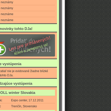
neznámy
neznámy
neznáme
neznáme
 novinky tohto DJa!
ie vystúpenia
atiaľ nie je evidované žiadne blízké
tohto DJa.
zajúce vystúpenia
ROLL winter Slovakia
m:
Expo center, 17.12.2011
:
Trenčín, Slovensko