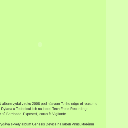
ý album vydal v roku 2008 pod názvom To the edge of reason u
Dylana a Technical Itch na labeli Tech Freak Recordings.
y sú Barricade, Exposed, Icarus či Vigilante.
vydáva skvelý album Genesis Device na labeli Virus, ktorému