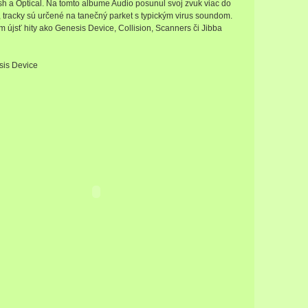
h a Optical. Na tomto albume Audio posunul svoj zvuk viac do
 tracky sú určené na tanečný parket s typickým virus soundom.
 újsť hity ako Genesis Device, Collision, Scanners či Jibba
sis Device