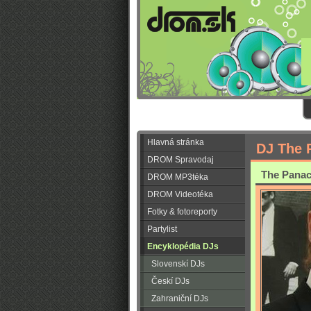
Hlavná stránka
DJ The 
DROM Spravodaj
The Panace
DROM MP3téka
DROM Videotéka
Fotky & fotoreporty
Partylist
Encyklopédia DJs
Slovenskí DJs
Českí DJs
Zahraniční DJs