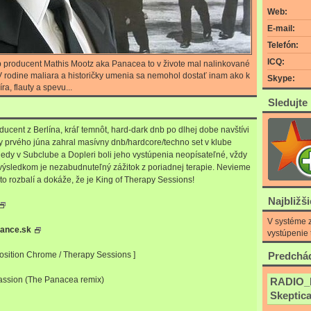
Web:
E-mail:
Telefón:
ICQ:
producent Mathis Mootz aka Panacea to v živote mal nalinkované
V rodine maliara a historičky umenia sa nemohol dostať inam ako k
Skype:
a, flauty a spevu...
Sledujte
cent z Berlína, kráľ temnôt, hard-dark dnb po dlhej dobe navštívi
y prvého júna zahral masívny dnb/hardcore/techno set v klube
dy v Subclube a Dopleri boli jeho vystúpenia neopísateľné, vždy
 výsledkom je nezabudnuteľný zážitok z poriadnej terapie. Nevieme
to rozbalí a dokáže, že je King of Therapy Sessions!
Najbližš
V systéme z
dance.sk
vystúpenie 
osition Chrome / Therapy Sessions ]
Predchád
Passion (The Panacea remix)
RADIO_
Skeptica