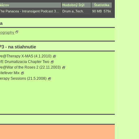
Názov
Hudobný štýl
Štatistika
The Panacea - Intransigent Podcast 3…
Drum a.
,
Tech.
90 MB
579x
ia
cography
3 - na stiahnutie
ive@Therapy X-MAS (4.1.2010)
VE Drumatizacia Chapter Two
ve@War of the Roses 2 (22.11.2003)
itefever Mix
erapy Sessions (21.5.2008)