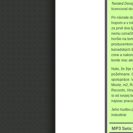
Twisted Des
licencoval do
Po návrate 
hopom a v ro
za prvé dva t
nemu označil
horšie na tom
producentom 
kanadských Be
crew a nakon
konte viac ak
Nato, že žije
požehnane. O
spolupráce. 
Mootz, m2, R
Records, Vir
si od svojej 
najviac pracu
Jeho hudbu p
industrial.
MP3 Sets: