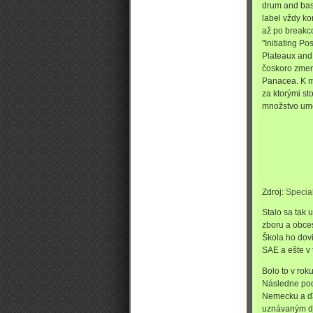
drum and bass
label vždy k
až po breakc
"Initiating P
Plateaux and 
čoskoro zmen
Panacea. K mí
za ktorými s
množstvo ume
Zdroj:
Specia
Stalo sa tak 
zboru a obces
Škola ho dovi
SAE a ešte v 
Bolo to v rok
Následne pod
Nemecku a ďa
uznávaným dj