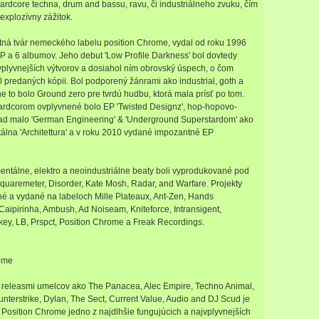
ardcore techna, drum and bassu, ravu, či industriálneho zvuku, čím
 explozívny zážitok.
ná tvár nemeckého labelu position Chrome, vydal od roku 1996
P a 6 albumov. Jeho debut 'Low Profile Darkness' bol dovtedy
vplyvnejších výtvorov a dosiahol ním obrovský úspech, o čom
 predaných kópii. Bol podporený žánrami ako industrial, goth a
e to bolo Ground zero pre tvrdú hudbu, ktorá mala prísť po tom.
rdcorom ovplyvnené bolo EP 'Twisted Designz', hop-hopovo-
ad malo 'German Engineering' & 'Underground Superstardom' ako
álna 'Architettura' a v roku 2010 vydané impozantné EP
entálne, elektro a neoindustriálne beaty boli vyprodukované pod
quaremeter, Disorder, Kate Mosh, Radar, and Warfare. Projekty
né a vydané na labeloch Mille Plateaux, Ant-Zen, Hands
Caipirinha, Ambush, Ad Noiseam, Kniteforce, Intransigent,
key, LB, Prspct, Position Chrome a Freak Recordings.
ome
i releasmi umelcov ako The Panacea, Alec Empire, Techno Animal,
terstrike, Dylan, The Sect, Current Value, Audio and DJ Scud je
Position Chrome jedno z najdlhšie fungujúcich a najvplyvnejších