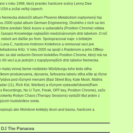
igns
v roku 1998, ktorý praotec hardcore scény Lenny Dee
 USA a zožal veľký úspech.
do Nemecka dokončil album
Phoenix Metabolism
ovplyvnený hip
ku 2000 vydal album
German Engineering
. Druhého z nich sa len
ýždne predalo 5tisíc kusov a vydavateľa (Position Chrome) vďaka
 časopis Knowledge najlepším medzinárovným dnb labelom. O nič
 neboli ani ďalšie po ňom. Spolupracoval napr. s britským
Luna-C, hardcore-hrdinom Kniteforce a remixoval veci pre
lladonna Killz. V roku 2005 sa spojil s Raidenom a jeho Offkey-
iec sa stal veducim členom kolektívu Position Chrome, ktorý má na
o 60 vecí a je jedným z najvplyvnejších dnb labelov Nemecka.
 v malej vinnej farme neďaleko Würtzburgu toho teda stíha
krem produkovania, djovania, šefovania labelu stíha ešte aj rôzne
Vydáva pod rôznymi menami (Bad Street Boy, Kate Mosh, Mathis
adar (11), Rich Kid, Warfare) a rôznymi vydavateľstvami(Ram
us Recordings, No U Turn, Freak, OFF key, Position Chrome), začo
bookerky Robyn Chaos (Therapy Sessions) vyslúžil titul jeden z
júcich hudobníkov sveta.
opisujú ako Molotove koktejly drum and bassu, hardcore a
 DJ The Panacea