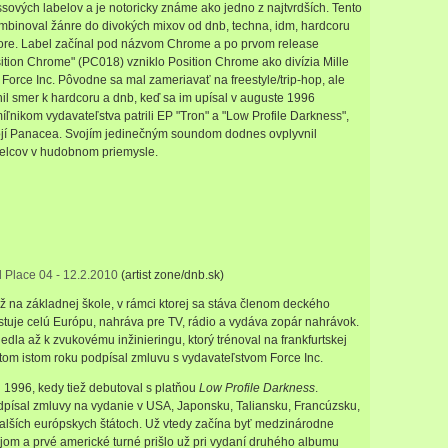
ových labelov a je notoricky známe ako jedno z najtvrdších. Tento
ombinoval žánre do divokých mixov od dnb, techna, idm, hardcoru
ore. Label začínal pod názvom Chrome a po prvom release
osition Chrome" (PC018) vzniklo Position Chrome ako divízia Mille
Force Inc. Pôvodne sa mal zameriavať na freestyle/trip-hop, ale
il smer k hardcoru a dnb, keď sa im upísal v auguste 1996
ľnikom vydavateľstva patrili EP "Tron" a "Low Profile Darkness",
tojí Panacea. Svojím jedinečným soundom dodnes ovplyvnil
lcov v hudobnom priemysle.
l Place 04 - 12.2.2010
(artist zone/dnb.sk)
už na základnej škole, v rámci ktorej sa stáva členom deckého
tuje celú Európu, nahráva pre TV, rádio a vydáva zopár nahrávok.
edla až k zvukovému inžinieringu, ktorý trénoval na frankfurtskej
tom istom roku podpísal zmluvu s vydavateľstvom Force Inc.
u 1996, kedy tiež debutoval s platňou
Low Profile Darkness
.
písal zmluvy na vydanie v USA, Japonsku, Taliansku, Francúzsku,
lších európskych štátoch. Už vtedy začína byť medzinárodne
om a prvé americké turné prišlo už pri vydaní druhého albumu