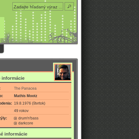
 informácie
:
The Panacea
o:
Mathis Mootz
odenia:
19.8.1976 (štvrtok)
49 rokov
ýly:
drum'n'bass
darkcore
é informácie