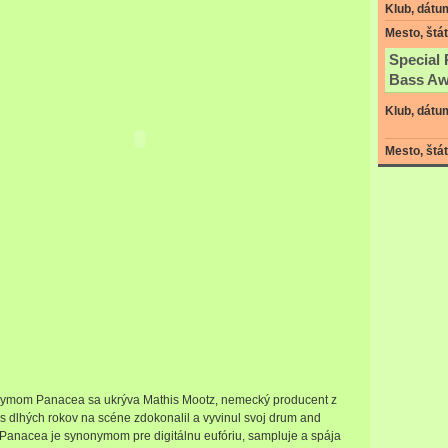
Klub, dátu
Mesto, štát
Special 
Bass Aw
Klub, dátu
Mesto, štát
ymom Panacea sa ukrýva Mathis Mootz, nemecký producent z
s dlhých rokov na scéne zdokonalil a vyvinul svoj drum and
 Panacea je synonymom pre digitálnu eufóriu, sampluje a spája