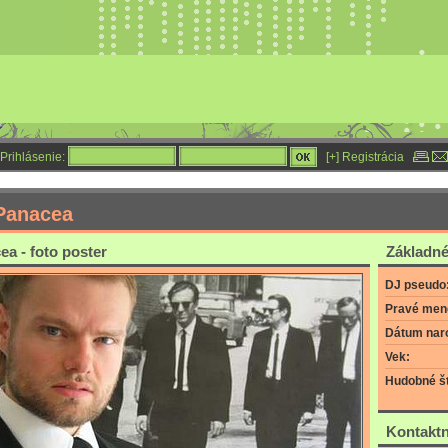
Prihlásenie:
[+] Registrácia
Panacea
a - foto poster
Základné
DJ pseudo
Pravé men
Dátum nar
Vek:
Hudobné št
Kontaktn