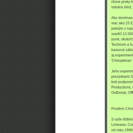
rôzne prvky h
vytvára silný,
Ako dominant
viac ako 25 E
jedným z naj
svedčí 12.000
punk, skutočn
Technom a ha
bassový zákl
aj experiment
'Chiropteran'
Jeho experim
prezývkami S
boli podpore
Productions, 
Outbreak, Off
Position Chr
S vyše 80tim
Limewax, Coun
od roku 1996 