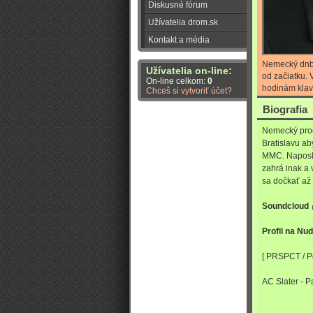
Diskusné fórum
Užívatelia drom.sk
Kontakt a média
Nemecký dnb 
Užívatelia on-line:
od začiatku. 
On-line celkom:
0
hodinám klavír
Chceš si vytvoriť účet?
Biografia
Nemecký produ
Bratislavu ab
MMC. Naposle
zahrá inak a
sa dočkať až 
Soundcloud
Profil na Nu
[ PRSPCT / P
AC Slater - 