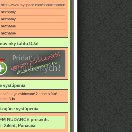
https://www.myspace.com/panaceanmusic
neznámy
neznámy
neznáme
neznáme
 novinky tohto DJa!
ie vystúpenia
atiaľ nie je evidované žiadne blízké
tohto DJa.
zajúce vystúpenia
FM NUDANCE presents
l, Xilent, Panacea