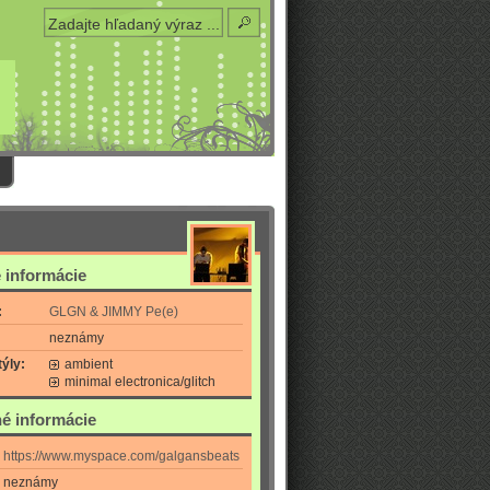
 informácie
:
GLGN & JIMMY Pe(e)
neznámy
ýly:
ambient
minimal electronica/glitch
é informácie
https://www.myspace.com/galgansbeats
neznámy