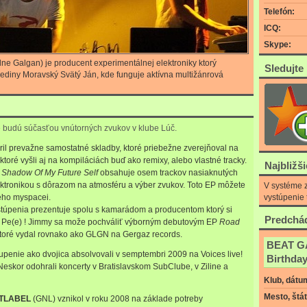
Telefón:
ICQ:
Skype:
e Galgan) je producent experimentálnej elektroniky ktorý
Sledujte
ediny Moravský Svätý Ján, kde funguje aktívna multižánrová
e budú súčasťou vnútorných zvukov v klube Lúč.
ril prevažne samostatné skladby, ktoré priebežne zverejňoval na
ektoré vyšli aj na kompiláciách buď ako remixy, alebo vlastné tracky.
Najbližš
P
Shadow Of My Future Self
obsahuje osem trackov nasiaknutých
ktronikou s dôrazom na atmosféru a výber zvukov. Toto EP môžete
V systéme z
vystúpenie 
jeho myspacei.
ystúpenia prezentuje spolu s kamarádom a producentom ktorý si
Predchád
 Pe(e) ! Jimmy sa može pochváliť výborným debutovým EP
Road
toré vydal rovnako ako GLGN na Gergaz records.
BEAT GA
tupenie ako dvojica absolvovali v semptembri 2009 na Voices live!
Birthday
 Neskor odohrali koncerty v Bratislavskom SubClube, v Ziline a
Klub, dátu
Mesto, štát
TLABEL
(GNL) vznikol v roku 2008 na základe potreby