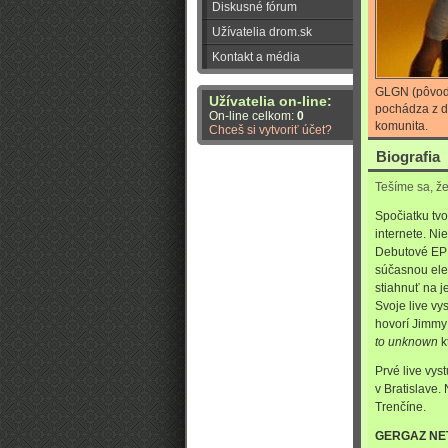
Diskusné fórum
Užívatelia drom.sk
Kontakt a média
GLGN (pôvodn
Užívatelia on-line:
pochádza z d
On-line celkom:
0
komunita.
Chceš si vytvoriť účet?
Biografia
Tešíme sa, ž
Spočiatku tvo
internete. Ni
Debutové E
súčasnou ele
stiahnuť na 
Svoje live v
hovorí Jimmy
to unknown
k
Prvé live vys
v Bratislave.
Trenčíne.
GERGAZ NE