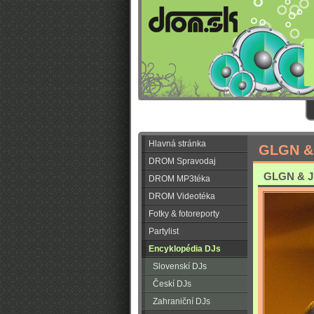
Hlavná stránka
GLGN & 
DROM Spravodaj
GLGN & JI
DROM MP3téka
DROM Videotéka
Fotky & fotoreporty
Partylist
Encyklopédia DJs
Slovenskí DJs
Českí DJs
Zahraniční DJs