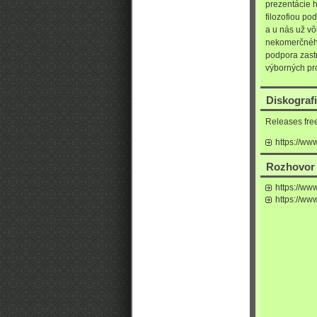
prezentácie h
filozofiou po
a u nás už v
nekomerčného
podpora zast
výborných pr
Diskograf
Releases fre
https://ww
Rozhovor
https://ww
https://ww