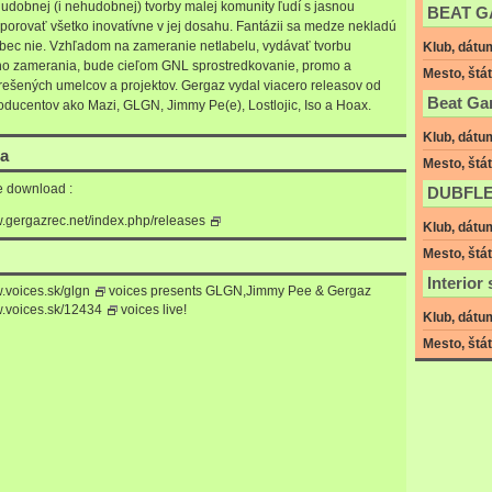
udobnej (i nehudobnej) tvorby malej komunity ľudí s jasnou
BEAT 
dporovať všetko inovatívne v jej dosahu. Fantázii sa medze nekladú
ôbec nie. Vzhľadom na zameranie netlabelu, vydávať tvorbu
Klub, dátu
 zamerania, bude cieľom GNL sprostredkovanie, promo a
Mesto, štát
rešených umelcov a projektov. Gergaz vydal viacero releasov od
Beat Ga
oducentov ako Mazi, GLGN, Jimmy Pe(e), Lostlojic, Iso a Hoax.
Klub, dátu
ia
Mesto, štát
e download :
DUBFL
w.gergazrec.net/index.php/releases
Klub, dátu
Mesto, štát
Interior
w.voices.sk/glgn
voices presents GLGN,Jimmy Pee & Gergaz
w.voices.sk/12434
voices live!
Klub, dátu
Mesto, štát