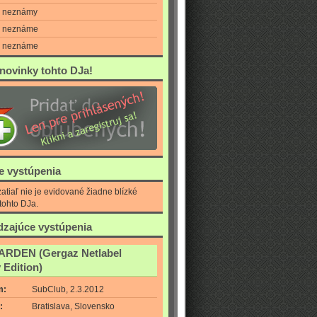
neznámy
neznáme
neznáme
 novinky tohto DJa!
ie vystúpenia
atiaľ nie je evidované žiadne blízké
tohto DJa.
zajúce vystúpenia
RDEN (Gergaz Netlabel
 Edition)
m:
SubClub, 2.3.2012
:
Bratislava, Slovensko