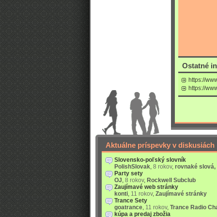
Ostatné i
https://w
https://w
Aktuálne príspevky v diskusiách
Slovensko-poľský slovník
PolishSlovak
,
8 rokov
,
rovnaké slová,
Party sety
OJ
,
8 rokov
,
Rockwell Subclub
Zaujímavé web stránky
konti
,
11 rokov
,
Zaujímavé stránky
Trance Sety
goatrance
,
11 rokov
,
Trance Radio Ch
kúpa a predaj zbožia