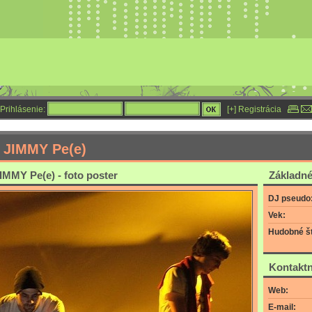
Prihlásenie:
[+] Registrácia
JIMMY Pe(e)
MMY Pe(e) - foto poster
Základné
DJ pseudo
Vek:
Hudobné št
Kontaktn
Web:
E-mail: