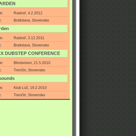
GARDEN
m:
Radosť, 4.2.2012
:
Bratislava, Slovensko
rden
m:
Radosť, 3.12.2011
:
Bratislava, Slovensko
EX DUBSTEP CONFERENCE
m:
Blindvision, 21.5.2010
:
Trenčín, Slovensko
 sounds
m:
Klub Lúč, 19.2.2010
:
Trenčín, Slovensko