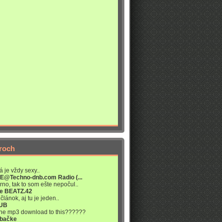
roch
á je vždy sexy..
VE@Techno-dnb.com Radio (...
rno, tak to som ešte nepočul..
re BEATZ.42
článok, aj tu je jeden..
LUB
 the mp3 download to this??????
abačke