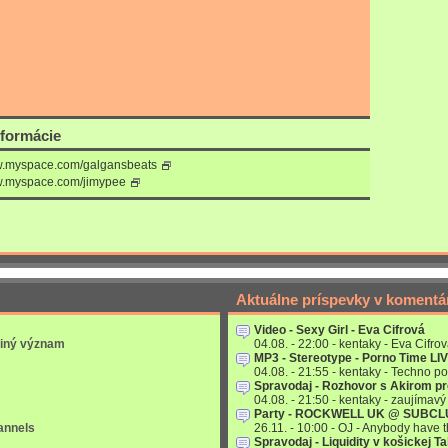
nformácie
ww.myspace.com/galgansbeats
ww.myspace.com/jimypee
Aktuálne príspevky v komentá
Video - Sexy Girl - Eva Cifrová
 iný význam
04.08. - 22:00 - kentaky - Eva Cifrov
MP3 - Stereotype - Porno Time LI
04.08. - 21:55 - kentaky - Techno po
Spravodaj - Rozhovor s Akirom p
04.08. - 21:50 - kentaky - zaujímavý 
Party - ROCKWELL UK @ SUBC
annels
26.11. - 10:00 - OJ - Anybody have
Spravodaj - Liquidity v košickej T