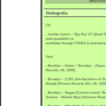
affiliated labels
Diskografia
CD
- Juanita Juarez – ‘Spy Boy’ LP (Quazi 
www.quazidelict.cz;
worldwide through iTUNES & www.tamiz
Vinyl
- Brooklyn – Zissou / Brooklyn – Zisso
Records, UK, 2005]
- Brooklyn – 11201 (b/w Bachelors of S
Ahead) [Phuzion Records 002, UK, 2006
- Brooklyn – Stages [Commix remix] / Br
Science – Wicked Ways [Horizons Music