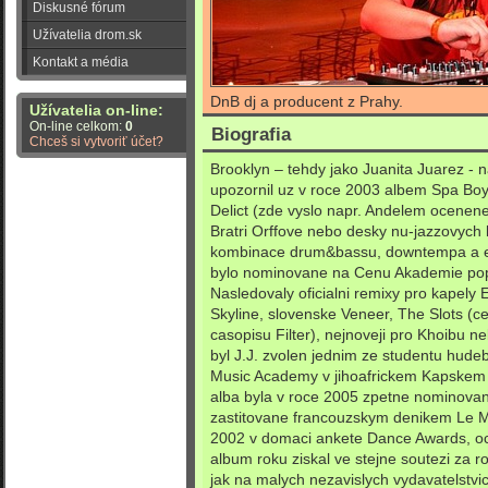
Diskusné fórum
Užívatelia drom.sk
Kontakt a média
DnB dj a producent z Prahy.
Užívatelia on-line:
On-line celkom:
0
Biografia
Chceš si vytvoriť účet?
Brooklyn – tehdy jako Juanita Juarez - 
upozornil uz v roce 2003 albem Spa Bo
Delict (zde vyslo napr. Andelem ocenene
Bratri Orffove nebo desky nu-jazzovych k
kombinace drum&bassu, downtempa a ex
bylo nominovane na Cenu Akademie popu
Nasledovaly oficialni remixy pro kapely 
Skyline, slovenske Veneer, The Slots (c
casopisu Filter), nejnoveji pro Khoibu n
byl J.J. zvolen jednim ze studentu hud
Music Academy v jihoafrickem Kapskem
alba byla v roce 2005 zpetne nominova
zastitovane francouzskym denikem Le M
2002 v domaci ankete Dance Awards, oc
album roku ziskal ve stejne soutezi za 
jak na malych nezavislych vydavatelstvi