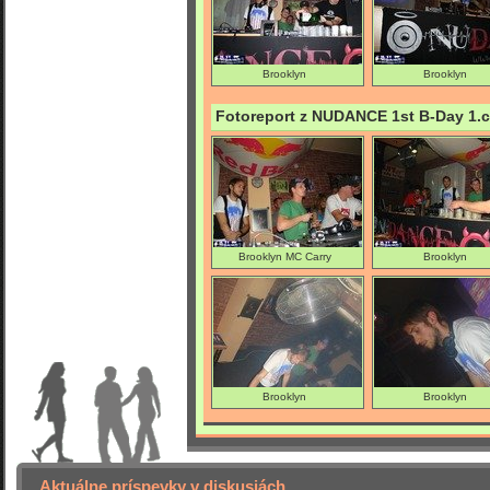
Brooklyn
Brooklyn
Fotoreport z NUDANCE 1st B-Day 1.c
Brooklyn MC Carry
Brooklyn
F@tsound
Brooklyn
Brooklyn
Aktuálne príspevky v diskusiách