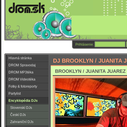
Prihlásenie:
Hlavná stránka
DJ BROOKLYN / JUANITA 
DROM Spravodaj
BROOKLYN / JUANITA JUAREZ - 
DROM MP3téka
DROM Videotéka
Fotky & fotoreporty
Partylist
Encyklopédia DJs
Slovenskí DJs
Českí DJs
Zahraniční DJs