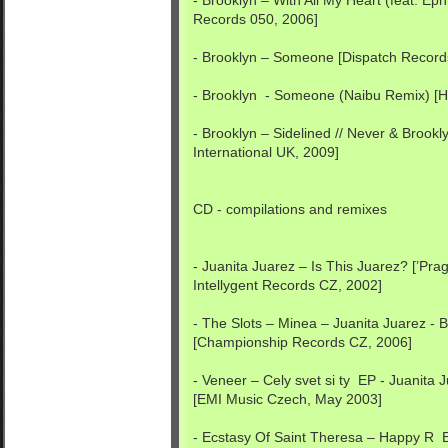
- Brooklyn – With All My Heart (feat. Eph
Records 050, 2006]
- Brooklyn – Someone [Dispatch Record
- Brooklyn - Someone (Naibu Remix) [H
- Brooklyn – Sidelined // Never & Brook
International UK, 2009]
CD - compilations and remixes
- Juanita Juarez – Is This Juarez? [’Pra
Intellygent Records CZ, 2002]
- The Slots – Minea – Juanita Juarez - 
[Championship Records CZ, 2006]
- Veneer – Cely svet si ty EP - Juanita 
[EMI Music Czech, May 2003]
- Ecstasy Of Saint Theresa – Happy R E