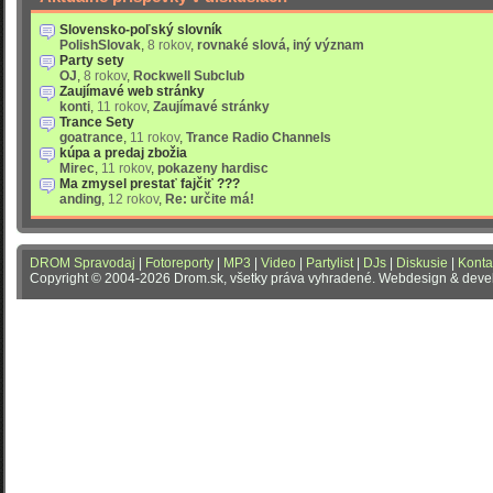
Slovensko-poľský slovník
PolishSlovak
,
8 rokov
,
rovnaké slová, iný význam
Party sety
OJ
,
8 rokov
,
Rockwell Subclub
Zaujímavé web stránky
konti
,
11 rokov
,
Zaujímavé stránky
Trance Sety
goatrance
,
11 rokov
,
Trance Radio Channels
kúpa a predaj zbožia
Mirec
,
11 rokov
,
pokazeny hardisc
Ma zmysel prestať fajčiť ???
anding
,
12 rokov
,
Re: určite má!
DROM Spravodaj
|
Fotoreporty
|
MP3
|
Video
|
Partylist
|
DJs
|
Diskusie
|
Konta
Copyright © 2004-2026 Drom.sk, všetky práva vyhradené. Webdesign & dev