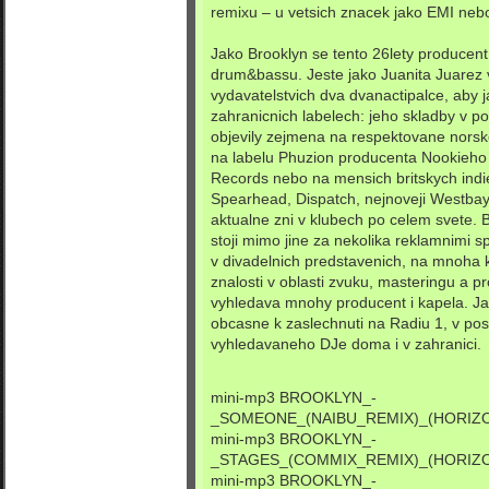
remixu – u vetsich znacek jako EMI n
Jako Brooklyn se tento 26lety producent
drum&bassu. Jeste jako Juanita Juarez
vydavatelstvich dva dvanactipalce, aby j
zahranicnich labelech: jeho skladby v p
objevily zejmena na respektovane norske
na labelu Phuzion producenta Nookieh
Records nebo na mensich britskych indi
Spearhead, Dispatch, nejnoveji Westbay 
aktualne zni v klubech po celem svete. B
stoji mimo jine za nekolika reklamnimi s
v divadelnich predstavenich, na mnoha ko
znalosti v oblasti zvuku, masteringu a 
vyhledava mnohy producent i kapela. Jak
obcasne k zaslechnuti na Radiu 1, v posl
vyhledavaneho DJe doma i v zahranici.
mini-mp3
BROOKLYN_-
_SOMEONE_(NAIBU_REMIX)_(HORI
mini-mp3
BROOKLYN_-
_STAGES_(COMMIX_REMIX)_(HORI
mini-mp3
BROOKLYN_-