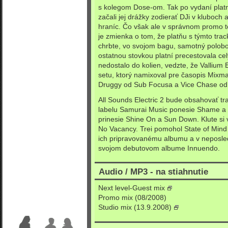
s kolegom Dose-om. Tak po vydaní plat
začali jej drážky zodierať DJi v kluboch
hraníc. Čo však ale v správnom promo te
je zmienka o tom, že platňu s týmto tra
chrbte, vo svojom bagu, samotný polobo
ostatnou stovkou platní precestovala celý
nedostalo do kolien, vedzte, že Vallium 
setu, ktorý namixoval pre časopis Mixma
Druggy od Sub Focusa a Vice Chase od
All Sounds Electric 2 bude obsahovať tra
labelu Samurai Music ponesie Shame a 
prinesie Shine On a Sun Down. Klute si vy
No Vacancy. Trei pomohol State of Mind 
ich pripravovanému albumu a v neposl
svojom debutovom albume Innuendo.
Audio / MP3 - na stiahnutie
Next level-Guest mix
Promo mix (08/2008)
Studio mix (13.9.2008)