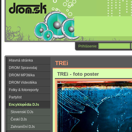
Prihlásenie:
Hlavná stránka
TREi
DROM Spravodaj
TREi - foto poster
DROM MP3téka
DROM Videotéka
Fotky & fotoreporty
Partylist
Encyklopédia DJs
Slovenskí DJs
Českí DJs
Zahraniční DJs