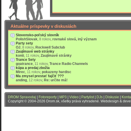
Aktuálne príspevky v diskusiách
Slovensko-poľský slovník
PolishSlovak
,
8 rokov
,
rovnaké slová, iný význam
Party sety
OJ
,
8 rokov
,
Rockwell Subclub
Zaujímavé web stránky
konti
,
11 rokov
,
Zaujímavé stránky
Trance Sety
goatrance
,
11 rokov
,
Trance Radio Channels
kúpa a predaj zbožia
Mirec
,
11 rokov
,
pokazeny hardisc
Ma zmysel prestať fajčiť ???
anding
,
12 rokov
,
Re: určite má!
DROM Spravodaj
|
Fotoreporty
|
MP3
|
Video
|
Partylist
|
DJs
|
Diskusie
|
Konta
Copyright © 2004-2026 Drom.sk, všetky práva vyhradené. Webdesign & dev