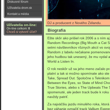
Diskusné fórum
Užívatelia drom.sk
Kontakt a média
DJ a producent z Nového Zélandu.
Užívatelia on-line:
On-line celkom:
0
Biografia
Chceš si vytvoriť účet?
Ešte skôr ako prišiel rok 2006 a s ním aj
Random Recordings (Big Mouth a Cat Scra
setmi návštevníkov rôznych akcií vo svoj
Random z labelu nečakane pomenovan
jeho hudbou tak unesený, že mu vydal aj
World a Listen In.
O rok neskôr už sa jeho meno začalo pra
platní a tak si možno spomínate ako ste
Take, Spread Out. Spoločne s Teknikom
Between the Eyes, so State of Mind Ch
True Stories, alebo s The Upbeats The S
spomenuté, ale jeden track bude k roku
navždy patriť.
Za najväčšiu jazdu minulého roka, ktorá
bez váhanie označiť track Vallium Expre