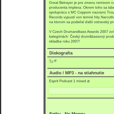
Great Betrayer je pre zmenu remixom r
producenta Implexa. Okrem toho sa lab
spoluprácu s MC Coppom nazvanú Trou
Records vypustí von temné hity Narcot
na ktorom sa podieľal ďalší ostravský p
V Czech Drumandbass Awards 2007 zvíť
kategóriách: Český drum&bassový prod
skladba roku 2007!
Diskografia
Tu
Audio / MP3 - na stiahnutie
Esprit Podcast 1 mixed
Fotky - No Money