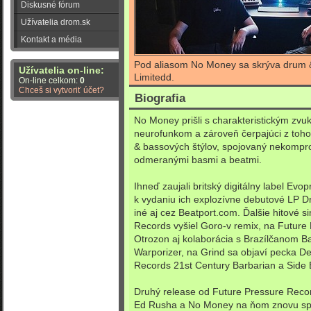
Diskusné fórum
Užívatelia drom.sk
Kontakt a média
Pod aliasom No Money sa skrýva drum 
Užívatelia on-line:
Limitedd.
On-line celkom:
0
Chceš si vytvoriť účet?
Biografia
No Money prišli s charakteristickým z
neurofunkom a zároveň čerpajúci z toho
& bassových štýlov, spojovaný nekompro
odmeranými basmi a beatmi.
Ihneď zaujali britský digitálny label Evop
k vydaniu ich explozívne debutové LP
iné aj cez Beatport.com. Ďalšie hitové si
Records vyšiel Goro-v remix, na Future
Otrozon aj kolaborácia s Brazílčanom
Warporizer, na Grind sa objaví pecka D
Records 21st Century Barbarian a Side E
Druhý release od Future Pressure Record
Ed Rusha a No Money na ňom znovu spo