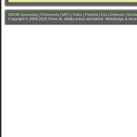
DROM Spravodaj
|
Fotoreporty
|
MP3
|
Video
|
Partylist
|
DJs
|
Diskusie
|
Konta
Copyright © 2004-2026 Drom.sk, všetky práva vyhradené. Webdesign & dev