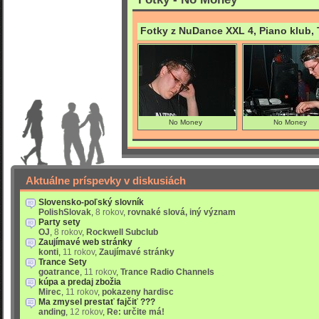
Fotky z NuDance XXL 4, Piano klub, 
No Money
No Money
Aktuálne príspevky v diskusiách
Slovensko-poľský slovník
PolishSlovak
,
8 rokov
,
rovnaké slová, iný význam
Party sety
OJ
,
8 rokov
,
Rockwell Subclub
Zaujímavé web stránky
konti
,
11 rokov
,
Zaujímavé stránky
Trance Sety
goatrance
,
11 rokov
,
Trance Radio Channels
kúpa a predaj zbožia
Mirec
,
11 rokov
,
pokazeny hardisc
Ma zmysel prestať fajčiť ???
anding
,
12 rokov
,
Re: určite má!