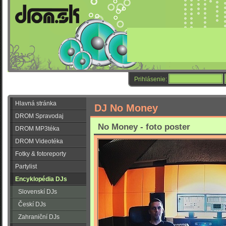
Prihlásenie:
Hlavná stránka
DJ No Money
DROM Spravodaj
No Money - foto poster
DROM MP3téka
DROM Videotéka
Fotky & fotoreporty
Partylist
Encyklopédia DJs
Slovenskí DJs
Českí DJs
Zahraniční DJs