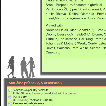
Jablonec n.N.- Na rampě
Brno - Perpetuum/Beatcom night/Midi
Pardubice - Žlutý pes/Busstop sound, P
putika Jihlava - Dělňák Olomouc - Enve
minut,Metro,Esko,Amerika-Holice Vyškov
Played with:
Narcotic Fields, Rico Casazza(It), Bran
Doomy Bee(SK),Mr. Slide(NL), Diome, Cli
11th(SK), Kaisersoze, Carl King, Peter W
Tchunhas & Mother@Work, Cordy, Estez
Revolt, Wolscha, Pete White, Scarpo, H
Cmelda ..
Aktuálne príspevky v diskusiách
Slovensko-poľský slovník
PolishSlovak
,
8 rokov
,
rovnaké slová, iný význam
Party sety
OJ
,
8 rokov
,
Rockwell Subclub
Zaujímavé web stránky