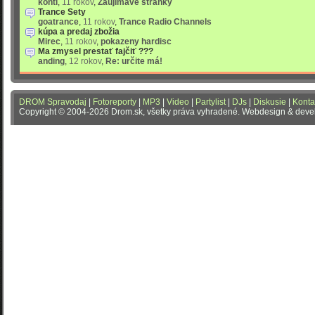
konti
,
11 rokov
,
Zaujímavé stránky
Trance Sety
goatrance
,
11 rokov
,
Trance Radio Channels
kúpa a predaj zbožia
Mirec
,
11 rokov
,
pokazeny hardisc
Ma zmysel prestať fajčiť ???
anding
,
12 rokov
,
Re: určite má!
DROM Spravodaj
|
Fotoreporty
|
MP3
|
Video
|
Partylist
|
DJs
|
Diskusie
|
Konta
Copyright © 2004-2026 Drom.sk, všetky práva vyhradené. Webdesign & dev