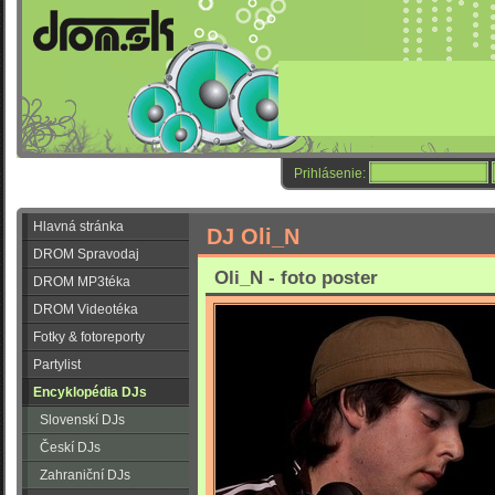
Prihlásenie:
Hlavná stránka
DJ Oli_N
DROM Spravodaj
Oli_N - foto poster
DROM MP3téka
DROM Videotéka
Fotky & fotoreporty
Partylist
Encyklopédia DJs
Slovenskí DJs
Českí DJs
Zahraniční DJs