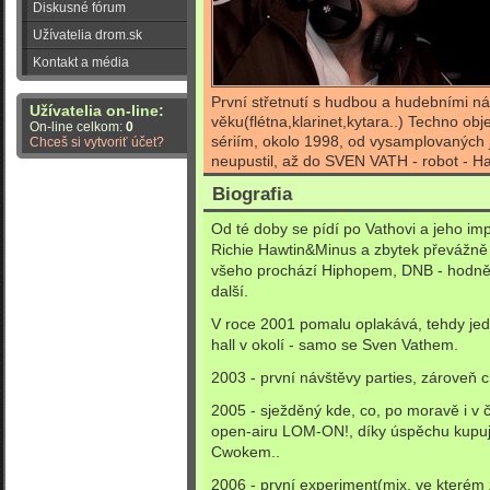
Diskusné fórum
Užívatelia drom.sk
Kontakt a média
První střetnutí s hudbou a hudebními nás
Užívatelia on-line:
věku(flétna,klarinet,kytara..) Techno 
On-line celkom:
0
sériím, okolo 1998, od vysamplovaných j
Chceš si vytvoriť účet?
neupustil, až do SVEN VATH - robot - Ha
Biografia
Od té doby se pídí po Vathovi a jeho 
Richie Hawtin&Minus a zbytek převážně
všeho prochází Hiphopem, DNB - hodně 
další.
V roce 2001 pomalu oplakává, tehdy jed
hall v okolí - samo se Sven Vathem.
2003 - první návštěvy parties, zároveň ch
2005 - sježděný kde, co, po moravě i v
open-airu LOM-ON!, díky úspěchu kupuj
Cwokem..
2006 - první experiment(mix, ve kterém