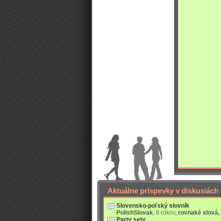
Aktuálne príspevky v diskusiách
Slovensko-poľský slovník
PolishSlovak
,
8 rokov
,
rovnaké slová,
Party sety