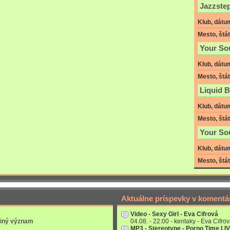
Jazzstep
Klub, dátu
Mesto, štát
Your So
Klub, dátu
Mesto, štát
Liquid B
Klub, dátu
Mesto, štát
Your So
Klub, dátu
Mesto, štát
Aktuálne príspevky v komentá
Video - Sexy Girl - Eva Cifrová
 iný význam
04.08. - 22:00 - kentaky - Eva Cifrov
MP3 - Stereotype - Porno Time LI