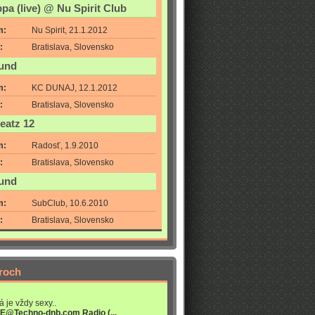
pa (live) @ Nu Spirit Club
m:
Nu Spirit, 21.1.2012
:
Bratislava, Slovensko
und
m:
KC DUNAJ, 12.1.2012
:
Bratislava, Slovensko
eatz 12
m:
Radosť, 1.9.2010
:
Bratislava, Slovensko
und
m:
SubClub, 10.6.2010
:
Bratislava, Slovensko
roch
á je vždy sexy..
VE@Techno-dnb.com Radio (...