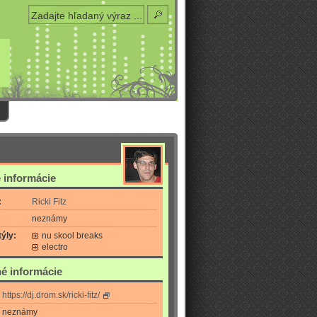
 informácie
:
Ricki Fitz
neznámy
ýly:
nu skool breaks
electro
é informácie
https://dj.drom.sk/ricki-fitz/
neznámy