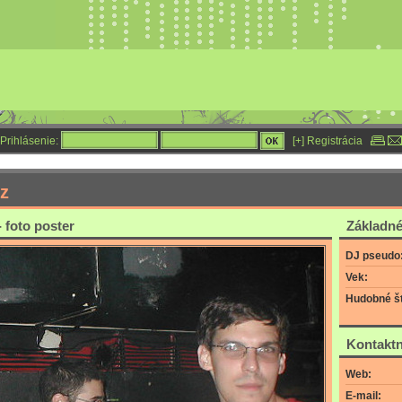
Prihlásenie:
[+] Registrácia
tz
- foto poster
Základné
DJ pseudo
Vek:
Hudobné št
Kontaktn
Web:
E-mail: