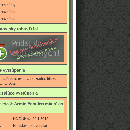
neznámy
neznáme
neznáme
 novinky tohto DJa!
ie vystúpenia
atiaľ nie je evidované žiadne blízké
tohto DJa.
zajúce vystúpenia
leta & Armin Fabulen mixin' as
m:
KC DUNAJ, 26.1.2012
:
Bratislava, Slovensko