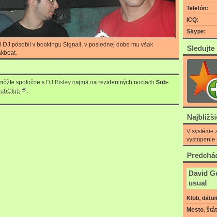
Telefón:
ICQ:
Skype:
 DJ pôsobil v bookingu Signall, v poslednej dobe mu však
Sledujte
akbeat.
 môžte spoločne s
DJ Bisley
najmä na rezidentných nociach
Sub-
ubClub
.
Najbližš
V systéme z
vystúpenie 
Predchád
David Ge
usual
Klub, dátu
Mesto, štát