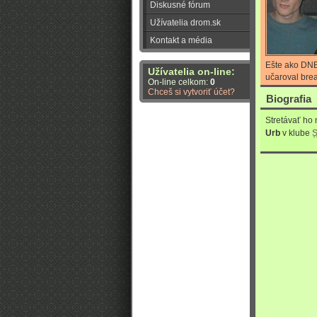
Diskusné fórum
Užívatelia drom.sk
Kontakt a média
Ešte ako DNB
Užívatelia on-line:
učaroval bre
On-line celkom:
0
Chceš si vytvoriť účet?
Biografia
Stretávať ho
Urb
v klube
S