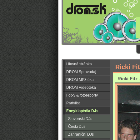
Hlavná stránka
Ricki Fi
DROM Spravodaj
Ricki Fitz 
DROM MP3téka
DROM Videotéka
Fotky & fotoreporty
Partylist
Encyklopédia DJs
Slovenskí DJs
Českí DJs
Zahraniční DJs