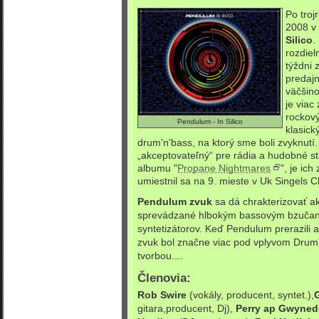
Po troj
2008 v
Silico
.
rozdiel
týždni 
predajn
väčšino
je via
rockový
Pendulum - In Silico
klasick
drum'n'bass, na ktorý sme boli zvyknutí. 
„akceptovateľný“ pre rádia a hudobné sta
albumu "
Propane Nightmares
", je ich
umiestnil sa na 9. mieste v Uk Singels C
Pendulum zvuk
sa dá chrakterizovať ak
sprevádzané hlbokým bassovým bzučan
syntetizátorov. Keď Pendulum prerazili ak
zvuk bol značne viac pod vplyvom Drum
tvorbou....
Členovia:
Rob Swire
(vokály, producent, syntet.),
gitara,producent, Dj),
Perry ap Gwyne