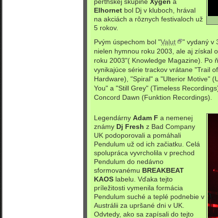
perthskej skupine
Xygen
a
Elhornet
bol Dj v kluboch, hrával
na akciách a rôznych festivaloch už
5 rokov.
Pvým úspechom bol "
Valut
" vydaný v 
nielen hymnou roku 2003, ale aj získal o
roku 2003"( Knowledge Magazine). Po ňo
vynikajúce série trackov vrátane "Trail
Hardware), "Spiral" a "Ulterior Motive" (
You" a "Still Grey" (Timeless Recordings)
Concord Dawn (Funktion Recordings).
Legendárny
Adam F
a nemenej
známy
Dj Fresh
z Bad Company
UK podoporovali a pomáhali
Pendulum už od ich začiatku. Celá
spolupráca vyvrcholila v prechod
Pendulum do nedávno
sformovanému
BREAKBEAT
KAOS
labelu. Vďaka tejto
príležitosti vymenila formácia
Pendulum suché a teplé podnebie v
Austrálii za upršané dni v UK.
Odvtedy, ako sa zapísali do tejto