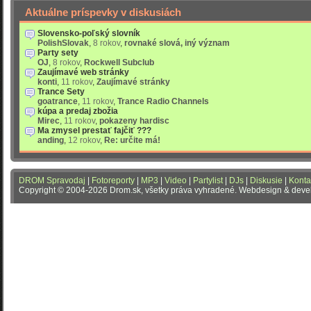
Aktuálne príspevky v diskusiách
Slovensko-poľský slovník
PolishSlovak
,
8 rokov
,
rovnaké slová, iný význam
Party sety
OJ
,
8 rokov
,
Rockwell Subclub
Zaujímavé web stránky
konti
,
11 rokov
,
Zaujímavé stránky
Trance Sety
goatrance
,
11 rokov
,
Trance Radio Channels
kúpa a predaj zbožia
Mirec
,
11 rokov
,
pokazeny hardisc
Ma zmysel prestať fajčiť ???
anding
,
12 rokov
,
Re: určite má!
DROM Spravodaj
|
Fotoreporty
|
MP3
|
Video
|
Partylist
|
DJs
|
Diskusie
|
Konta
Copyright © 2004-2026 Drom.sk, všetky práva vyhradené. Webdesign & dev