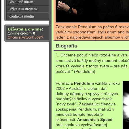
Diskusné fórum
Užívatelia drom.sk
Kontakt a média
Zoskupenie Pendulum sa počas 6 rokov 
Užívatelia on-line:
vedúcimi osobnosťami štýlu drum and b
On-line celkom:
0
jeden z najpredávanejších albumov v ich
Chceš si vytvoriť účet?
Biografia
"...Chceme počuť niečo rozdielne a vzru
sme strávili každý možný moment pokúš
ktorá ťa vyvedie z tohto sveta – pre nás
počúvať." (Pendulum)
Formácia
Pendulum
vznikla v roku
2002 v Austrálii s cieľom dať
dokopy nápady a vplyvy z rôznych
hudobných štýlov a vytvoriť tak
"nový zvuk". Zakladajúci členovia
zoskupenia Pendulum, mali už v
minulosti bohaté hudobné
skúsenosti.
Anscenic
a
Speed
hrali spolu vo vychvaľovanej