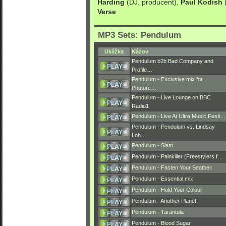
Harding
(DJ, producent),
Paul Kodish
(
Verse
MP3 Sets: Pendulum
Ukážka
Názov
Pendulum b2b Bad Company and
Profile…
Pendulum - Exclusive mix for
Phuture…
Pendulum - Live Lounge on BBC
Radio1
Pendulum - Live At Ultra Music Festi…
Pendulum - Pendulum vs. Lindsay
Loh…
Pendulum - Slam
Pendulum - Painkiller (Freestylers f…
Pendulum - Fasten Your Seatbelt
Pendulum - Essential mix
Pendulum - Hold Your Colour
Pendulum - Another Planet
Pendulum - Tarantula
Pendulum - Blood Sugar