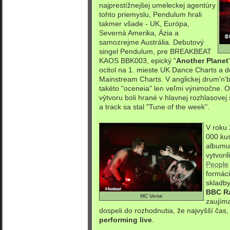
najprestížnejšej umeleckej agentúry
tohto priemyslu, Pendulum hrali
takmer všade - UK, Európa,
Severná Amerika, Ázia a
samozrejme Austrália. Debutový
singel Pendulum, pre BREAKBEAT
KAOS BBK003, epický "
Another Planet
ocitol na 1. mieste UK Dance Charts a d
Mainstream Charts. V anglickej drum'n'
takéto "oceneia" len veľmi výnimočne. O
výtvoru boli hrané v hlavnej rozhlasovej
a track sa stal "Tune of the week".
V roku 
000 kus
albumu
vytvoril
People
formáci
skladby
BBC Ra
MC Verse
zaujím
dospeli do rozhodnutia, že najvyšší čas,
performing live
.