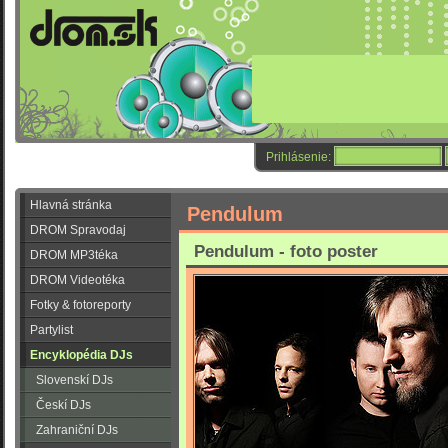
Prihlásenie:
Hlavná stránka
Pendulum
DROM Spravodaj
Pendulum - foto poster
DROM MP3téka
DROM Videotéka
Fotky & fotoreporty
Partylist
Encyklopédia DJs
Slovenskí DJs
Českí DJs
Zahraniční DJs