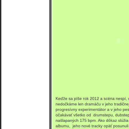
Keďže sa píše rok 2012 a scéna nespí, u
nedočkáme len dramáču v jeho tradične
progresívny experimentátor a v jeho pe
očakávať všetko od drumstepu, dubstep
našlapaných 175 bpm. Ako dôkaz slúžia
albumu, jeho nové tracky opäť posunuli