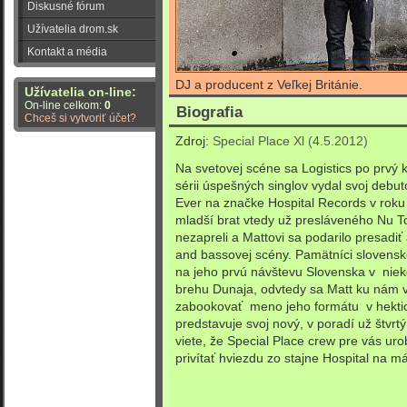
Diskusné fórum
Užívatelia drom.sk
Kontakt a média
DJ a producent z Veľkej Británie.
Užívatelia on-line:
On-line celkom:
0
Biografia
Chceš si vytvoriť účet?
Zdroj:
Special Place Xl (4.5.2012)
Na svetovej scéne sa Logistics po prvý k
sérii úspešných singlov vydal svoj de
Ever na značke Hospital Records v rok
mladší brat vtedy už presláveného Nu T
nezapreli a Mattovi sa podarilo presadi
and bassovej scény. Pamätníci slovensk
na jeho prvú návštevu Slovenska v nie
brehu Dunaja, odvtedy sa Matt ku nám v
zabookovať meno jeho formátu v hekti
predstavuje svoj nový, v poradí už štvrt
viete, že Special Place crew pre vás uro
privítať hviezdu zo stajne Hospital na 