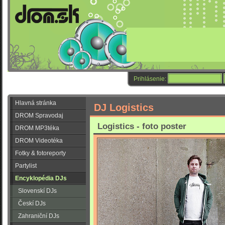
Prihlásenie:
Hlavná stránka
DJ Logistics
DROM Spravodaj
Logistics - foto poster
DROM MP3téka
DROM Videotéka
Fotky & fotoreporty
Partylist
Encyklopédia DJs
Slovenskí DJs
Českí DJs
Zahraniční DJs