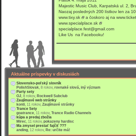
Majestic Music Club, Karpatská ul. 2, Br
Naozaj posledných 200 lístkov len za 1
www.tixy.sk
a čoskoro aj na
www.ticket
www.specialplace.sk
specialplace.fest@gmail.com
Like Us na Facebooku!
Aktuálne príspevky v diskusiách
Slovensko-poľský slovník
PolishSlovak
,
8 rokov
,
rovnaké slová, iný význam
Party sety
OJ
,
8 rokov
,
Rockwell Subclub
Zaujímavé web stránky
konti
,
11 rokov
,
Zaujímavé stránky
Trance Sety
goatrance
,
11 rokov
,
Trance Radio Channels
kúpa a predaj zbožia
Mirec
,
11 rokov
,
pokazeny hardisc
Ma zmysel prestať fajčiť ???
anding
,
12 rokov
,
Re: určite má!