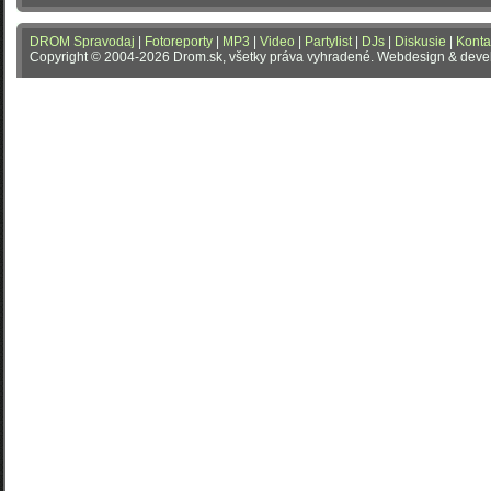
DROM Spravodaj
|
Fotoreporty
|
MP3
|
Video
|
Partylist
|
DJs
|
Diskusie
|
Konta
Copyright © 2004-2026 Drom.sk, všetky práva vyhradené. Webdesign & dev