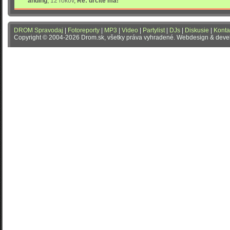
anding
,
12 rokov
,
Re: určite má!
DROM Spravodaj
|
Fotoreporty
|
MP3
|
Video
|
Partylist
|
DJs
|
Diskusie
|
Konta
Copyright © 2004-2026 Drom.sk, všetky práva vyhradené. Webdesign & dev