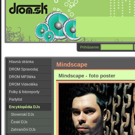
Prihlásenie:
Hlavná stránka
Mindscape
DROM Spravodaj
Mindscape - foto poster
DROM MP3téka
DROM Videotéka
Fotky & fotoreporty
Partylist
Encyklopédia DJs
Slovenskí DJs
Českí DJs
Zahraniční DJs