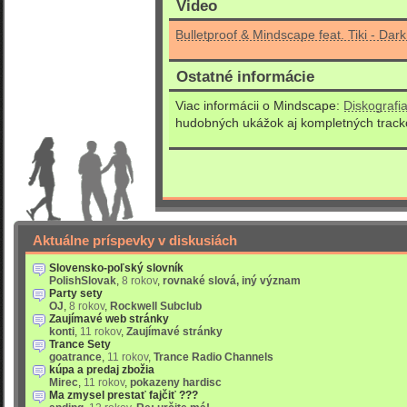
Video
Bulletproof & Mindscape feat. Tiki - Dar
Ostatné informácie
Viac informácii o Mindscape:
Diskografi
hudobných ukážok aj kompletných track
Aktuálne príspevky v diskusiách
Slovensko-poľský slovník
PolishSlovak
,
8 rokov
,
rovnaké slová, iný význam
Party sety
OJ
,
8 rokov
,
Rockwell Subclub
Zaujímavé web stránky
konti
,
11 rokov
,
Zaujímavé stránky
Trance Sety
goatrance
,
11 rokov
,
Trance Radio Channels
kúpa a predaj zbožia
Mirec
,
11 rokov
,
pokazeny hardisc
Ma zmysel prestať fajčiť ???