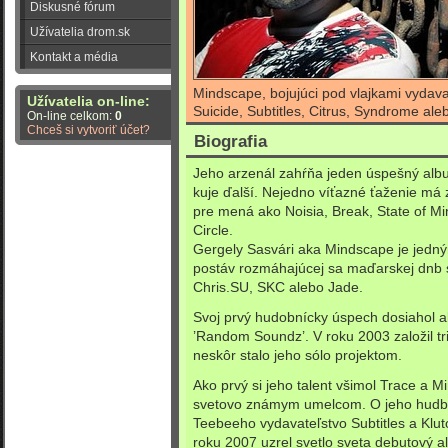
Diskusné fórum
Užívatelia drom.sk
Kontakt a média
Mindscape, bojujúci pod vlajkami vydav
Užívatelia on-line:
Suicide, Subtitles, Citrus, Syndrome al
On-line celkom:
0
Chceš si vytvoriť účet?
Biografia
Jeho arzenál zahŕňa jeden úspešný album
kuje ďalší. Nejedno víťazné ťaženie má 
pre mená ako Noisia, Break, State of Min
Circle.
Gergely Sasvári aka Mindscape je jedn
postáv rozmáhajúcej sa maďarskej dnb
Chris.SU, SKC alebo Jade.
Svoj prvý hudobnícky úspech dosiahol ak
’Random Soundz’. V roku 2003 založil tr
neskôr stalo jeho sólo projektom.
Ako prvý si jeho talent všimol Trace a M
svetovo známym umelcom. O jeho hudbu 
Teebeeho vydavateľstvo Subtitles a Klu
roku 2007 uzrel svetlo sveta debutový a