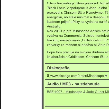
Citrus Recordings, ktorý priniesol danc
’Black Lotus’ v spolupráci s Jade, alebo 
pracoval s Chrisom.SU a Rymetyme. Tý
energickú, no stále minimal a deepovú t
kladnom prijatí LPčky sa vydal na turné
Austráliu.
Rok 2010 je pre Mindscapa ďalším prel
vydáva na Commercial Suicide, tentokrát
trackmi, nasledovanú „Collaboration EP”
zátvorky za menom si pridáva aj Virus R
Popri tom pracuje na svojom druhom alb
kolaborácie s Gridlokom, Chrisom.SU, a
Diskografia
www.discogs.com/artist/Mindscape
Audio / MP3 - na stiahnutie
BSE #007 - Mindscape & Jade Guest Mi