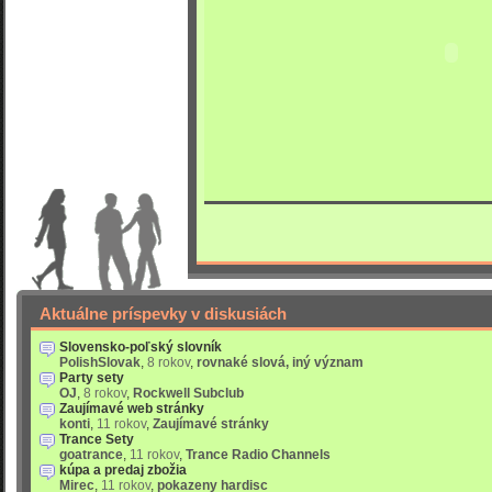
Aktuálne príspevky v diskusiách
Slovensko-poľský slovník
PolishSlovak
,
8 rokov
,
rovnaké slová, iný význam
Party sety
OJ
,
8 rokov
,
Rockwell Subclub
Zaujímavé web stránky
konti
,
11 rokov
,
Zaujímavé stránky
Trance Sety
goatrance
,
11 rokov
,
Trance Radio Channels
kúpa a predaj zbožia
Mirec
,
11 rokov
,
pokazeny hardisc