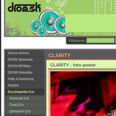
Prihlásenie:
Hlavná stránka
CLARITY
DROM Spravodaj
CLARITY - foto poster
DROM MP3téka
DROM Videotéka
Fotky & fotoreporty
Partylist
Encyklopédia DJs
Slovenskí DJs
Českí DJs
Zahraniční DJs