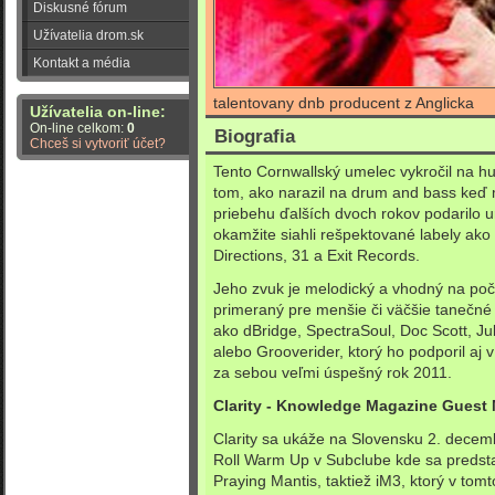
Diskusné fórum
Užívatelia drom.sk
Kontakt a média
talentovany dnb producent z Anglicka
Užívatelia on-line:
On-line celkom:
0
Biografia
Chceš si vytvoriť účet?
Tento Cornwallský umelec vykročil na 
tom, ako narazil na drum and bass keď 
priebehu ďalších dvoch rokov podarilo u
okamžite siahli rešpektované labely ak
Directions, 31 a Exit Records.
Jeho zvuk je melodický a vhodný na poč
primeraný pre menšie či väčšie tanečné
ako dBridge, SpectraSoul, Doc Scott, Jub
alebo Grooverider, ktorý ho podporil aj 
za sebou veľmi úspešný rok 2011.
Clarity - Knowledge Magazine Guest 
Clarity sa ukáže na Slovensku 2. decemb
Roll Warm Up v Subclube kde sa predstav
Praying Mantis, taktiež iM3, ktorý v tomt