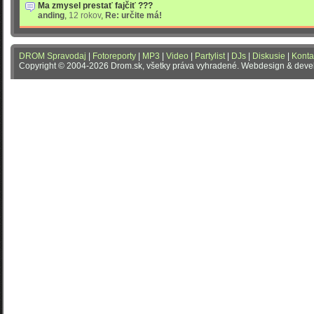
Ma zmysel prestať fajčiť ???
anding
,
12 rokov
,
Re: určite má!
DROM Spravodaj
|
Fotoreporty
|
MP3
|
Video
|
Partylist
|
DJs
|
Diskusie
|
Konta
Copyright © 2004-2026 Drom.sk, všetky práva vyhradené. Webdesign & dev