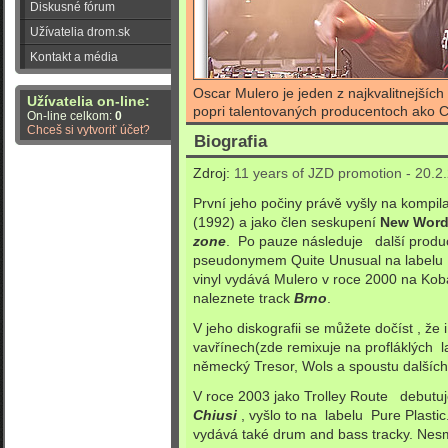
Diskusné fórum
Užívatelia drom.sk
Kontakt a média
Oscar Mulero je jeden z najkvalitnejšíc
Užívatelia on-line:
popri talentovaných producentoch ako C
On-line celkom:
0
Chceš si vytvoriť účet?
Biografia
Zdroj:
11 years of JZD promotion
- 20.2
První jeho počiny právě vyšly na kompila
(1992) a jako člen seskupení
New Wor
zone
. Po pauze následuje další produ
pseudonymem Quite Unusual na labelu B
vinyl vydává Mulero v roce 2000 na Ko
naleznete track
Brno
.
V jeho diskografii se můžete dočíst , že 
vavřínech(zde remixuje na profláklých l
německý Tresor, Wols a spoustu dalších 
V roce 2003 jako Trolley Route debutu
Chiusi
, vyšlo to na labelu Pure Plast
vydává také drum and bass tracky. N