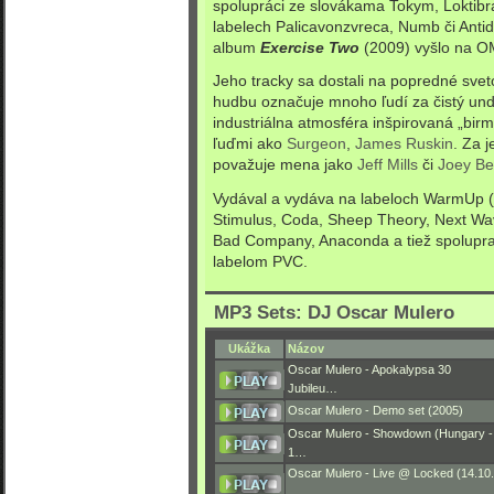
spolupráci ze slovákama Tokym, Lokti
labelech Palicavonzvreca, Numb či Antid
album
Exercise Two
(2009) vyšlo na OM
Jeho tracky sa dostali na popredné svet
hudbu označuje mnoho ľudí za čistý un
industriálna atmosféra inšpirovaná „bi
ľuďmi ako
Surgeon
,
James Ruskin
. Za j
považuje mena jako
Jeff Mills
či
Joey Be
Vydával a vydáva na labeloch WarmUp (j
Stimulus, Coda, Sheep Theory, Next Wa
Bad Company, Anaconda a tiež spolupr
labelom PVC.
MP3 Sets: DJ Oscar Mulero
Ukážka
Názov
Oscar Mulero - Apokalypsa 30
Jubileu…
Oscar Mulero - Demo set (2005)
Oscar Mulero - Showdown (Hungary -
1…
Oscar Mulero - Live @ Locked (14.10.
…