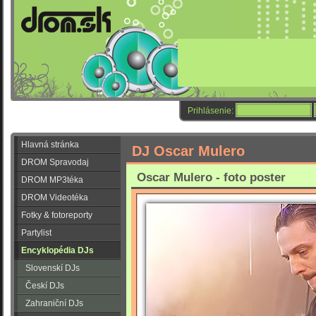
Prihlásenie:
Hlavná stránka
DJ Oscar Mulero
DROM Spravodaj
Oscar Mulero - foto poster
DROM MP3téka
DROM Videotéka
Fotky & fotoreporty
Partylist
Encyklopédia DJs
Slovenskí DJs
Českí DJs
Zahraniční DJs