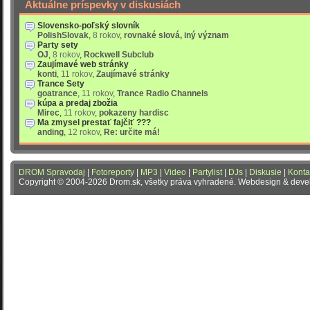
Aktuálne príspevky v diskusiách
Slovensko-poľský slovník
PolishSlovak
,
8 rokov
,
rovnaké slová, iný význam
Party sety
OJ
,
8 rokov
,
Rockwell Subclub
Zaujímavé web stránky
konti
,
11 rokov
,
Zaujímavé stránky
Trance Sety
goatrance
,
11 rokov
,
Trance Radio Channels
kúpa a predaj zbožia
Mirec
,
11 rokov
,
pokazeny hardisc
Ma zmysel prestať fajčiť ???
anding
,
12 rokov
,
Re: určite má!
DROM Spravodaj
|
Fotoreporty
|
MP3
|
Video
|
Partylist
|
DJs
|
Diskusie
|
Konta
Copyright © 2004-2026 Drom.sk, všetky práva vyhradené. Webdesign & dev