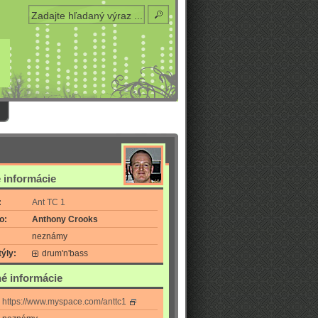
 informácie
:
Ant TC 1
o:
Anthony Crooks
neznámy
ýly:
drum'n'bass
é informácie
https://www.myspace.com/anttc1