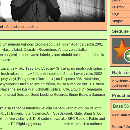
E-mail:
Telefón:
ICQ:
Skype:
nt z Anglického Leeds-u.
Sledujte
stným menom Anthony Crooks spolu s Hidden Agenda v roku 2001
j vlastný label: Dispatch Recordings. Ant sa zo začiatku
en na vývoj a smerovanie labelu, v tom období bola jeho produkcia
ienkach.
začal už v roku 1993 ako 15 ročný (!) hrávať po pirátskych rádiách
Najbližš
 troch rokoch driny v štúdiu Ant spolu so Stress Level v roku 2002
 prvý vinyl (Bring Love / Backtrack ) na Dispatch 006. Následne,
V systéme z
ely vypustili niečo zo svojho štúdia, tak sa o veci od Ant TC1 strhla
vystúpenie 
. Najcennejšie kúsky si uchmatli: Critical, CIA, Liquid V, Renegade
ommercial Suicide, Good Looking Records, Bingo Beats a Samurai
Predchád
Bass 56
kcia sa zapáčila mnohým veľkým menám, jeho hudbu vo veľkom
X, LTJ Bukem, Total Science, A.I., Spectrasoul, Klute, Brian G, DJ
Klub, dátu
Bol hosťom v slávnych DnB radio shows ako BBC Radio 1 Fabio and
lebo s DJ Flight v jej show. Jeho hudba znie v kluboch a rádiách
Mesto, štát
te.