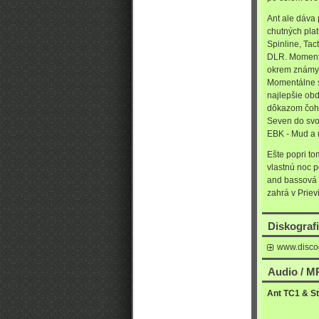
Ant ale dáva 
chutných plat
Spinline, Tac
DLR. Momentá
okrem známyc
Momentálne sa
najlepšie obd
dôkazom čoho
Seven do svoj
EBK - Mud a 
Ešte popri t
vlastnú noc 
and bassová e
zahrá v Priev
Diskograf
www.disco
Audio / MP
Ant TC1 & St