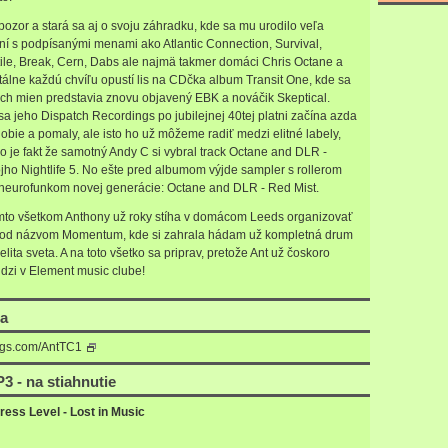
pozor a stará sa aj o svoju záhradku, kde sa mu urodilo veľa
ní s podpísanými menami ako Atlantic Connection, Survival,
tile, Break, Cern, Dabs ale najmä takmer domáci Chris Octane a
lne každú chvíľu opustí lis na CDčka album Transit One, kde sa
h mien predstavia znovu objavený EBK a nováčik Skeptical.
 jeho Dispatch Recordings po jubilejnej 40tej platni začína azda
obie a pomaly, ale isto ho už môžeme radiť medzi elitné labely,
 je fakt že samotný Andy C si vybral track Octane and DLR -
ho Nightlife 5. No ešte pred albumom výjde sampler s rollerom
neurofunkom novej generácie: Octane and DLR - Red Mist.
omto všetkom Anthony už roky stíha v domácom Leeds organizovať
pod názvom Momentum, kde si zahrala hádam už kompletná drum
lita sveta. A na toto všetko sa priprav, pretože Ant už čoskoro
idzi v Element music clube!
ia
gs.com/AntTC1
3 - na stiahnutie
ress Level - Lost in Music