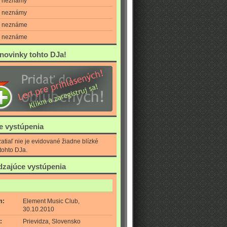
neznámy
neznámy
neznáme
neznáme
 novinky tohto DJa!
ie vystúpenia
atiaľ nie je evidované žiadne blízké
tohto DJa.
zajúce vystúpenia
m:
Element Music Club,
30.10.2010
:
Prievidza, Slovensko