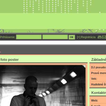
Prihlásenie:
[+] Registrácia
1
 foto poster
Základné
DJ pseudo
Pravé men
Vek:
Hudobné št
Kontaktn
Web: