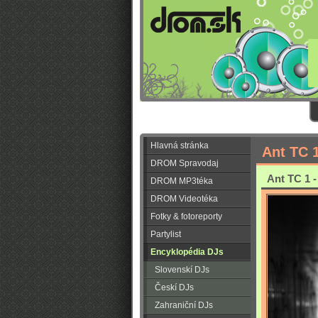
Hlavná stránka
Ant TC 
DROM Spravodaj
Ant TC 1 -
DROM MP3téka
DROM Videotéka
Fotky & fotoreporty
Partylist
Encyklopédia DJs
Slovenskí DJs
Českí DJs
Zahraniční DJs