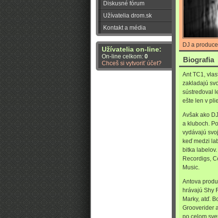
Diskusné fórum
Užívatelia drom.sk
Kontakt a média
DJ a produce
Užívatelia on-line:
On-line celkom:
0
Biografia
Chceš si vytvoriť účet?
Ant TC1, vla
zakladajú svo
sústreďoval l
ešte len v pl
Avšak ako DJ 
a kluboch. Po
vydávajú svoj
keď medzi lab
bitka labelov
Recordigs, C
Music.
Antova produ
hrávajú Shy F
Marky, atď. 
Grooverider a
po celom sve