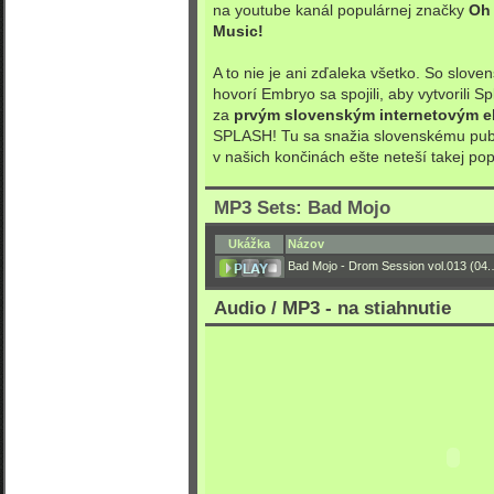
na youtube kanál populárnej značky
Oh 
Music!
A to nie je ani zďaleka všetko. So slov
hovorí Embryo sa spojili, aby vytvorili Sp
za
prvým slovenským internetovým e
SPLASH!
Tu sa snažia slovenskému publi
v našich končinách ešte neteší takej popu
MP3 Sets: Bad Mojo
Ukážka
Názov
Bad Mojo - Drom Session vol.013 (04
Audio / MP3 - na stiahnutie