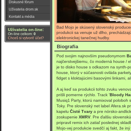
Diskusné fórum
Užívatelia drom.sk
Kontakt a média
Bad Mojo je skúsený slovenský producen
Užívatelia on-line:
produkcii sa venuje už dlho, prechádzajú
On-line celkom:
0
elektronickej tanečnej hudby.
Chceš si vytvoriť účet?
Biografia
Pod svojim najnovším pseudonymom
B
najčerstvejšiemu, čo moderná house / el
je to disko house s odkazom na synth-po
house, ktorý v súčasnosti ovláda parket
fidget s kloktajúcimi basovými linkami, 
A aj keď sa produkcii tohto zvuku venova
prišli pomerne rýchlo. Track '
Bloody Ha
Musiq1 Party, ktorú namixoval poloboh s
Toky. Pre slovenský net label
Afera.sk
pr
kapelu
Čisté Tvary
a pre nórsko-andlic
zoskupenie
XMRV
. Pre ďalšiu slovensk
pripravil remix ich zatiaľ poslednej skl
Mojo-vej produkcie svedčí aj fakt, že iný