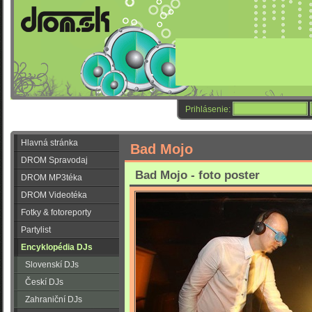
Prihlásenie:
Hlavná stránka
Bad Mojo
DROM Spravodaj
Bad Mojo - foto poster
DROM MP3téka
DROM Videotéka
Fotky & fotoreporty
Partylist
Encyklopédia DJs
Slovenskí DJs
Českí DJs
Zahraniční DJs