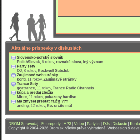
Aktuálne príspevky v diskusiách
Slovensko-poľský slovník
PolishSlovak
,
8 rokov
,
rovnaké slová, iný význam
Party sety
OJ
,
8 rokov
,
Rockwell Subclub
Zaujímavé web stránky
konti
,
11 rokov
,
Zaujímavé stránky
Trance Sety
goatrance
,
11 rokov
,
Trance Radio Channels
kúpa a predaj zbožia
Mirec
,
11 rokov
,
pokazeny hardisc
Ma zmysel prestať fajčiť ???
anding
,
12 rokov
,
Re: určite má!
DROM Spravodaj
|
Fotoreporty
|
MP3
|
Video
|
Partylist
|
DJs
|
Diskusie
|
Konta
Copyright © 2004-2026 Drom.sk, všetky práva vyhradené. Webdesign & dev