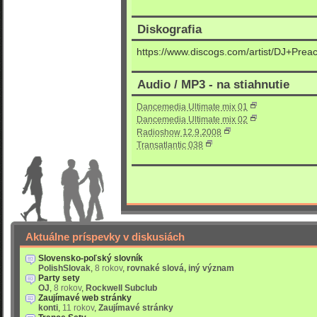
Diskografia
https://www.discogs.com/artist/DJ+Pre
Audio / MP3 - na stiahnutie
Dancemedia Ultimate mix 01
Dancemedia Ultimate mix 02
Radioshow 12.9.2008
Transatlantic 038
Aktuálne príspevky v diskusiách
Slovensko-poľský slovník
PolishSlovak
,
8 rokov
,
rovnaké slová, iný význam
Party sety
OJ
,
8 rokov
,
Rockwell Subclub
Zaujímavé web stránky
konti
,
11 rokov
,
Zaujímavé stránky