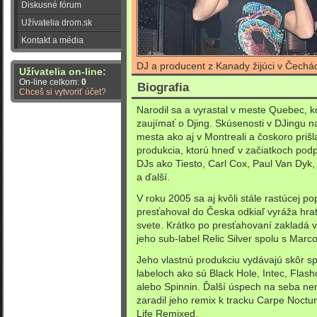
Diskusné fórum
Užívatelia drom.sk
Kontakt a média
DJ a producent z Kanady žijúci v Čechá
Užívatelia on-line:
On-line celkom:
0
Biografia
Chceš si vytvoriť účet?
Narodil sa a vyrastal v meste Quebec, k
zaujímať o Djing. Skúsenosti v DJingu 
mesta ako aj v Montreali a čoskoro prišl
produkcia, ktorú hneď v začiatkoch podpo
DJs ako Tiesto, Carl Cox, Paul Van Dyk
a ďalší.
V roku 2005 sa aj kvôli stále rastúcej po
presťahoval do Česka odkiaľ vyráža hra
svete. Krátko po presťahovaní zakladá vl
jeho sub-label Relic Silver spolu s Marc
Jeho vlastnú produkciu vydávajú skôr sp
labeloch ako sú Black Hole, Intec, Flas
alebo Spinnin. Ďalší úspech na seba ne
zaradil jeho remix k tracku Carpe Noct
Life Remixed.