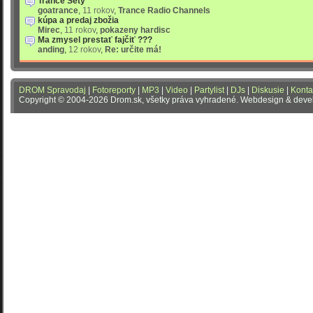
Trance Sety
goatrance
,
11 rokov
,
Trance Radio Channels
kúpa a predaj zbožia
Mirec
,
11 rokov
,
pokazeny hardisc
Ma zmysel prestať fajčiť ???
anding
,
12 rokov
,
Re: určite má!
DROM Spravodaj
|
Fotoreporty
|
MP3
|
Video
|
Partylist
|
DJs
|
Diskusie
|
Konta
Copyright © 2004-2026 Drom.sk, všetky práva vyhradené. Webdesign & dev