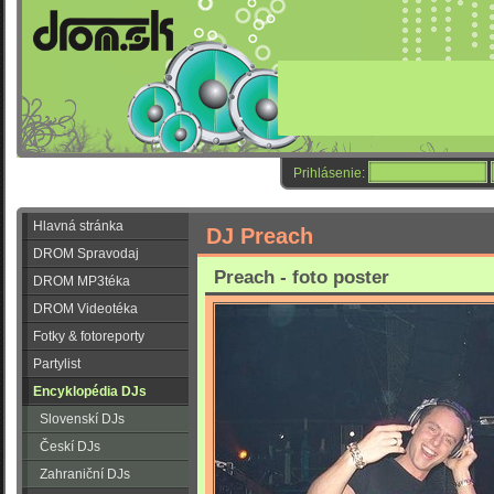
Prihlásenie:
Hlavná stránka
DJ Preach
DROM Spravodaj
Preach - foto poster
DROM MP3téka
DROM Videotéka
Fotky & fotoreporty
Partylist
Encyklopédia DJs
Slovenskí DJs
Českí DJs
Zahraniční DJs