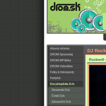
Hlavná stránka
DJ Rock
DROM Spravodaj
Rockwell -
DROM MP3téka
DROM Videotéka
Fotky & fotoreporty
Partylist
Encyklopédia DJs
Slovenskí DJs
Českí DJs
Zahraniční DJs