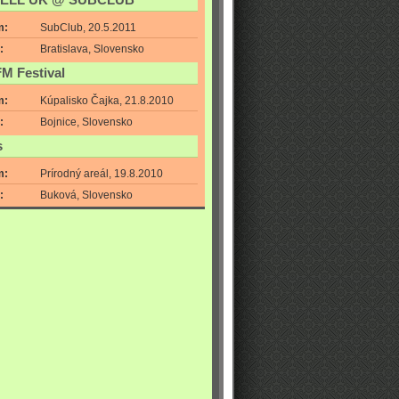
ELL UK @ SUBCLUB
m:
SubClub, 20.5.2011
:
Bratislava, Slovensko
FM Festival
m:
Kúpalisko Čajka, 21.8.2010
:
Bojnice, Slovensko
s
m:
Prírodný areál, 19.8.2010
:
Buková, Slovensko