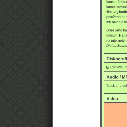
konvenčnému 
komplikovanú 
filmovej hudb
položená bas
mu otvorilo n
Dnes jeho tr
ďalších! Na l
na internete.
Digital Soundb
Diskograf
Rockwell d
Audio / MP
Track and se
Video