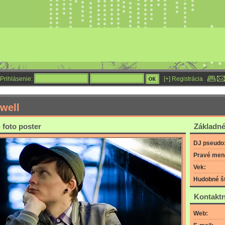
Prihlásenie:
[+] Registrácia
well
 foto poster
Základné
DJ pseudo
Pravé men
Vek:
Hudobné št
Kontaktn
Web: