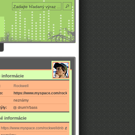
 informácie
:
Rockwell
o:
https://www.myspace.com/rockwelldnb
neznámy
ýly:
drum'n'bass
é informácie
https://www.myspace.com/rockwelldnb