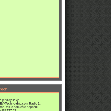
roch
á je vždy sexy..
VE@Techno-dnb.com Radio (...
rno, tak to som ešte nepočul..
re BEATZ.42