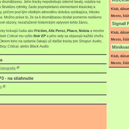
ROCKW
drum&bassu. Jeho tracky nepotrebujú úderné beaty, vsádza na
štruktúru rytmiky, často poprepletanú elementami klasickej a
Klub, dátu
y, pričom pod tým všetkým atmosféru dotvára vynikajúca, hlboko
Mesto, štát
a. Možno práve to, že sa k drum&bassu dostal pomerne nedávno
ové obzory, nezaťažené historickým vplyvom tohto žánru.
Signall 
acky hrávajú ľudia ako
Friction, Alix Perez, Phace, Noisia
a mnoho
Klub, dátu
abeli
Critical
mu vyšlo
Noir EP
a jeho sety sa objavujú každú chvíľu
Mesto, štát
 Okrem toho na vydanie čakajú už ďalšie tracky pre
Shogun Audio,
oy, Critical,
alebo
Black Audio
.
Minikva
Klub, dátu
ia
Mesto, štát
iskografia
3 - na stiahnutie
ts