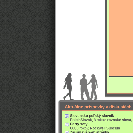
Aktuálne príspevky v diskusiách
Slovensko-poľský slovník
PolishSlovak
,
8 rokov
,
rovnaké slová,
Party sety
OJ
,
8 rokov
,
Rockwell Subclub
Zaujímavé web stránky