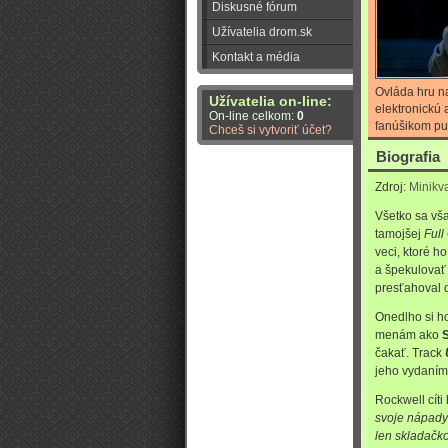
Diskusné fórum
Užívatelia drom.sk
Kontakt a média
Ovláda hru na 
Užívatelia on-line:
elektronickú 
On-line celkom:
0
fanúšikom pu
Chceš si vytvoriť účet?
Biografia
Zdroj:
Minikv
Všetko sa vša
tamojšej
Full
veci, ktoré h
a špekulovať 
presťahoval 
Onedlho si h
menám ako
čakať. Track
jeho vydaním 
Rockwell cít
svoje nápady 
len skladačko