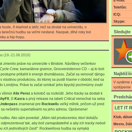
E-mail:
Telefón:
ICQ:
Skype:
husle, či klarinet a skôr, než sa dostal na univerzitu, o
Sledujte
a tanečnú hudbu sa veľmi nestaral. Naopak, dlhé roky bol
nku a hip-hopu.
as (19.-21.08.2010)
k zmenilo práve na univerzite v Bristole. Návštevy večierkov
 Cycle Crew
, kamarátove gramce, Groovereiderovo CD – aj to boli
Najbližš
o postupne pritiahli k energii drum&bassu. Začal sa venovať djingu
s vlastnou produkciou, do ktorej sa pustil hlavne v období, keď sa
V systéme z
do Londýna. Práve tu začal vznikať jeho tipycký pochmúrny zvuk!
vystúpenie 
o všimol
Alix Perez
a kolotoč sa rozkrútil. Jeho tracky sa dostali k
Predchád
ShyFX
, či
Kasra
a prvý release na labeli
Critical
nenechal na seba
Underpass
znamenal pre
Rockwell
a veľký mílnik, pričom už pred
LET IT 
sa nešetrilo superlatívami na jeho adresu. Oprávnene!
Klub, dátu
i hudbu. Ako sám povedal:
„Mám rád producentov, ktorí dokážu
odprezentovať tak, aby boli zamapätateľné a aby ich tracky neboli
Mesto, štát
u ich jednotlivých častí“.
Rockwellova hudba sa vymyká