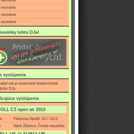
neznámy
neznámy
neznáme
neznáme
 novinky tohto DJa!
ie vystúpenia
atiaľ nie je evidované žiadne blízké
tohto DJa.
zajúce vystúpenia
ROLL CZ open air 2012
m:
Pískovna Oplatil, 20.7.2012
:
Staré Ždánice, Česká republika