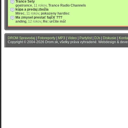
Trance Sety
goatrance
,
11 rokov
,
Trance Radio Channels
kúpa a predaj zbožia
Mirec
,
11 rokov
,
pokazeny hardisc
Ma zmysel prestať fajčiť ???
anding
,
12 rokov
,
Re: určite má!
DROM Spravodaj
|
Fotoreporty
|
MP3
|
Video
|
Partylist
|
DJs
|
Diskusie
|
Konta
Copyright © 2004-2026 Drom.sk, všetky práva vyhradené. Webdesign & dev