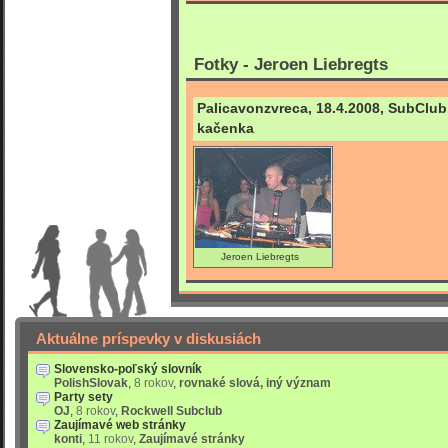
Fotky - Jeroen Liebregts
Palicavonzvreca, 18.4.2008, SubClub,
kačenka
Jeroen Liebregts
Aktuálne príspevky v diskusiách
Slovensko-poľský slovník
PolishSlovak
,
8 rokov
,
rovnaké slová, iný význam
Party sety
OJ
,
8 rokov
,
Rockwell Subclub
Zaujímavé web stránky
konti
,
11 rokov
,
Zaujímavé stránky