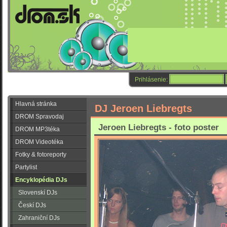
Prihlásenie:
Hlavná stránka
DJ Jeroen Liebregts
DROM Spravodaj
Jeroen Liebregts - foto poster
DROM MP3téka
DROM Videotéka
Fotky & fotoreporty
Partylist
Encyklopédia DJs
Slovenskí DJs
Českí DJs
Zahraniční DJs