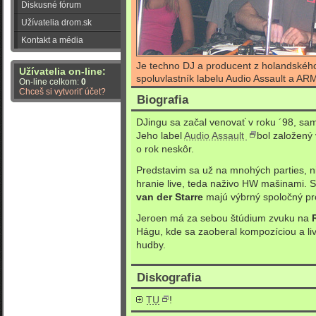
Diskusné fórum
Užívatelia drom.sk
Kontakt a média
Je techno DJ a producent z holandskéh
Užívatelia on-line:
spoluvlastník labelu Audio Assault a AR
On-line celkom:
0
Chceš si vytvoriť účet?
Biografia
DJingu sa začal venovať v roku ´98, sam
Jeho label
Audio Assault
bol založený
o rok neskôr.
Predstavim sa už na mnohých parties, 
hranie live, teda naživo HW mašinami.
van der Starre
majú výbrný spoločný pr
Jeroen má za sebou štúdium zvuku na
Hágu, kde sa zaoberal kompozíciou a li
hudby.
Diskografia
TU
!