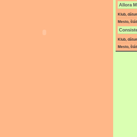
Allora 
Klub, dátu
Mesto, štát
Consist
Klub, dátu
Mesto, štát