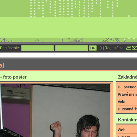
Prihlásenie:
[+] Registrácia
al
- foto poster
Základné
DJ pseudo
Pravé men
Vek:
Hudobné št
Kontaktn
Web: