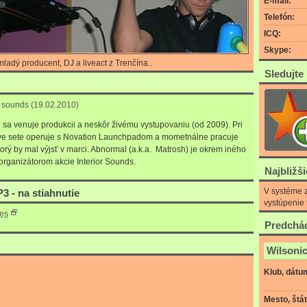
E-mail:
Telefón:
ICQ:
Skype:
ladý producent, DJ a liveact z Trenčína..
Sledujte
r sounds (19.02.2010)
 sa venuje produkcii a neskôr živému vystupovaniu (od 2009). Pri
live sete operuje s Novation Launchpadom a mometnálne pracuje
torý by mal výjsť v marci. Abnormal (a.k.a. Matrosh) je okrem iného
organizátorom akcie Interior Sounds.
Najbližš
V systéme z
3 - na stiahnutie
vystúpenie 
xes
Predchád
Wilsonic
Klub, dátu
Mesto, štát