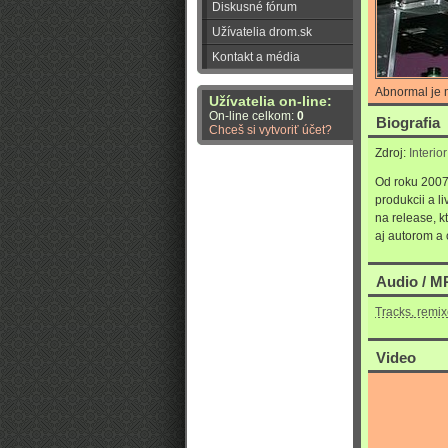
Diskusné fórum
Užívatelia drom.sk
Kontakt a média
Abnormal je m
Užívatelia on-line:
On-line celkom:
0
Biografia
Chceš si vytvoriť účet?
Zdroj:
Interio
Od roku 2007
produkcii a 
na release, k
aj autorom a 
Audio / MP
Tracks, remi
Video