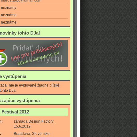
maros.sabo@gmail.com
neznámy
neznáme
neznáme
 novinky tohto DJa!
ie vystúpenia
atiaľ nie je evidované žiadne blízké
tohto DJa.
zajúce vystúpenia
 Festival 2012
m:
záhrada Design Factory ,
15.6.2012
:
Bratislava, Slovensko