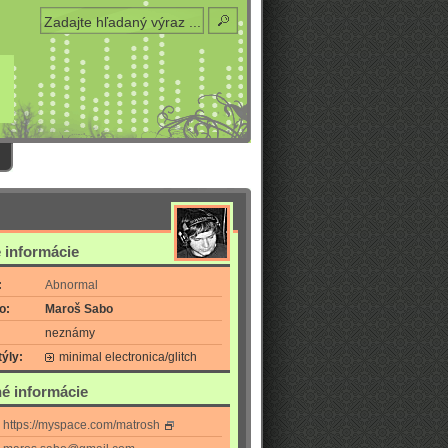
 informácie
:
Abnormal
o:
Maroš Sabo
neznámy
ýly:
minimal electronica/glitch
é informácie
https://myspace.com/matrosh