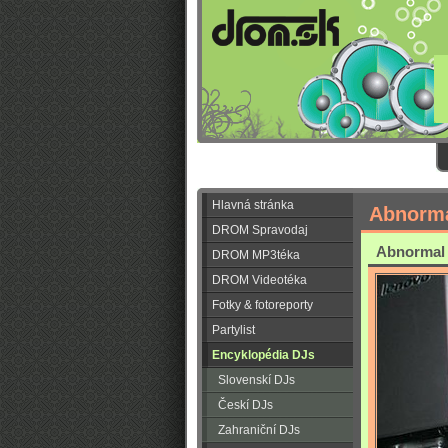
Hlavná stránka
Abnorm
DROM Spravodaj
Abnormal 
DROM MP3téka
DROM Videotéka
Fotky & fotoreporty
Partylist
Encyklopédia DJs
Slovenskí DJs
Českí DJs
Zahraniční DJs