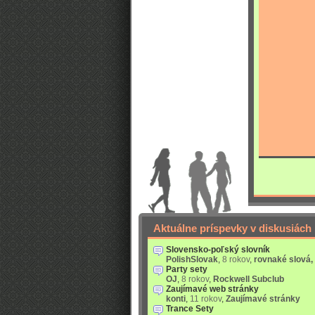
Aktuálne príspevky v diskusiách
Slovensko-poľský slovník
PolishSlovak
,
8 rokov
,
rovnaké slová,
Party sety
OJ
,
8 rokov
,
Rockwell Subclub
Zaujímavé web stránky
konti
,
11 rokov
,
Zaujímavé stránky
Trance Sety