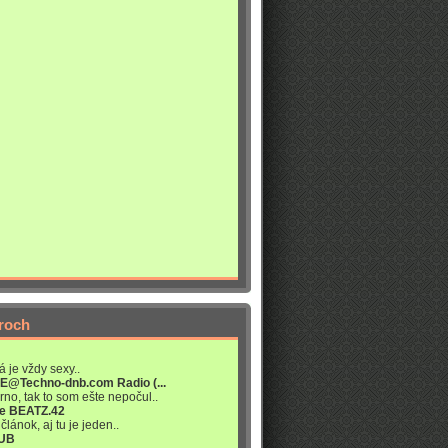
roch
á je vždy sexy..
VE@Techno-dnb.com Radio (...
rno, tak to som ešte nepočul..
re BEATZ.42
článok, aj tu je jeden..
LUB