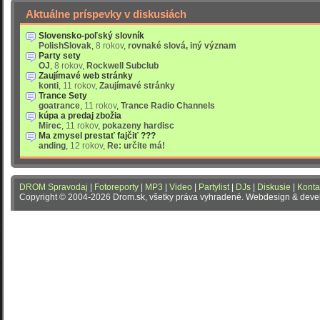
Aktuálne príspevky v diskusiách
Slovensko-poľský slovník
PolishSlovak
,
8 rokov
,
rovnaké slová, iný význam
Party sety
OJ
,
8 rokov
,
Rockwell Subclub
Zaujímavé web stránky
konti
,
11 rokov
,
Zaujímavé stránky
Trance Sety
goatrance
,
11 rokov
,
Trance Radio Channels
kúpa a predaj zbožia
Mirec
,
11 rokov
,
pokazeny hardisc
Ma zmysel prestať fajčiť ???
anding
,
12 rokov
,
Re: určite má!
DROM Spravodaj
|
Fotoreporty
|
MP3
|
Video
|
Partylist
|
DJs
|
Diskusie
|
Konta
Copyright © 2004-2026 Drom.sk, všetky práva vyhradené. Webdesign & dev