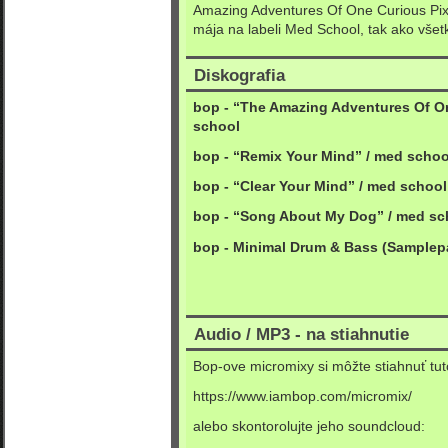
Amazing Adventures Of One Curious Pix
mája na labeli Med School, tak ako všet
Diskografia
bop -
“The Amazing Adventures Of O
school
bop -
“Remix Your Mind”
/ med schoo
bop -
“Clear Your Mind”
/ med school
bop -
“Song About My Dog” / med sc
bop - Minimal Drum & Bass (Samplepa
Audio / MP3 - na stiahnutie
Bop-ove micromixy si môžte stiahnuť tut
https://www.iambop.com/micromix/
alebo skontorolujte jeho soundcloud: