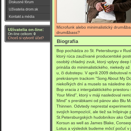
Diskusné fórum
Užívatelia drom.sk
Kontakt a média
Microfunk alebo minimalistický drum&bas
Užívatelia on-line:
drum&bass?
On-line celkom:
0
Chceš si vytvoriť účet?
Biografia
Bop pochádza zo St. Petersburgu v Rus
ktorý rúca zaužívané producentské post
osobitý chladný zvuk,
ktorý
vplyvy
deep 
prináša do
minimalistického, niekedy až
u, či dubstepu
. V apríli 2009 debutoval
prekrásnym trackom "Song About My Dog
niekoľkých dní a muselo sa následne dol
Bop vracia z intergalaktického priestor
Your Mind", ktorý v máji nasledoval re
Mind" s prerábkami od pánov ako Blu M
Thinnen. Odvtedy neprestal experimentov
svojích kompozícií, ale tiež sa Inšpiruje
St.Petersburgských hudobníkov ako
Oak
Korsun as well as James Blake, Consequ
Lotus a výsledok budeme môcť počuť v