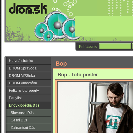
Prihlásenie:
Hlavná stránka
Bop
DROM Spravodaj
Bop - foto poster
DROM MP3téka
DROM Videotéka
Fotky & fotoreporty
Partylist
Encyklopédia DJs
Slovenskí DJs
Českí DJs
Zahraniční DJs