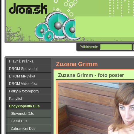
Prihlásenie:
Hlavná stránka
Zuzana Grimm
DROM Spravodaj
Zuzana Grimm - foto poster
DROM MP3téka
DROM Videotéka
Fotky & fotoreporty
Partylist
Encyklopédia DJs
Slovenskí DJs
Českí DJs
Zahraniční DJs