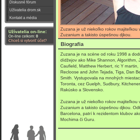
Diskusné fórum
Užívatelia drom.sk
Kontakt a média
Zuzana je už niekoľko rokov majiteľkou 
Užívatelia on-line:
Zuzanium a takisto úspešnou djkou.
On-line celkom:
0
Chceš si vytvoriť účet?
Biografia
Zuzana je na scéne od roku 1998 a dod
dídžejov ako Mike Shannon, Algorithm, 
Caufield, Matthew Herbert, ric Y martin
Recloose and John Tejada, Tiga, Dan Bel
Smith. Vystupovala na mnohých miestach
Toronta, cez Guelph, Sudbury, Kitchene
Rakúsko a Slovensko.
Zuzana je už niekoľko rokov majiteľkou 
Zuzanium a takisto úspešnou djkou. Od
Barcelona, patrí k rezidentom klubov ak
Mochima či Guru.