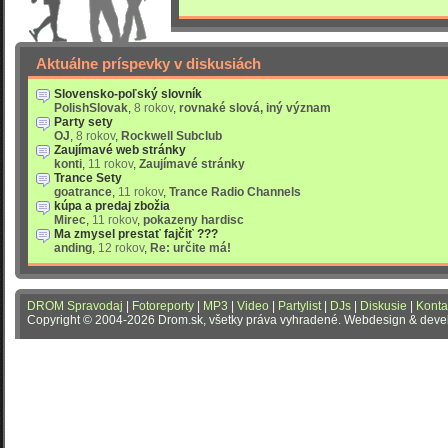
Aktuálne príspevky v diskusiách
Slovensko-poľský slovník
PolishSlovak
,
8 rokov
,
rovnaké slová, iný význam
Party sety
OJ
,
8 rokov
,
Rockwell Subclub
Zaujímavé web stránky
konti
,
11 rokov
,
Zaujímavé stránky
Trance Sety
goatrance
,
11 rokov
,
Trance Radio Channels
kúpa a predaj zbožia
Mirec
,
11 rokov
,
pokazeny hardisc
Ma zmysel prestať fajčiť ???
anding
,
12 rokov
,
Re: určite má!
DROM Spravodaj
|
Fotoreporty
|
MP3
|
Video
|
Partylist
|
DJs
|
Diskusie
|
Konta
Copyright © 2004-2026 Drom.sk, všetky práva vyhradené. Webdesign & dev