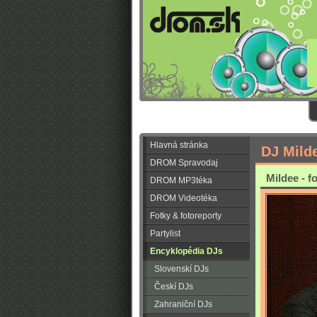
Hlavná stránka
DJ Mild
DROM Spravodaj
Mildee - f
DROM MP3téka
DROM Videotéka
Fotky & fotoreporty
Partylist
Encyklopédia DJs
Slovenskí DJs
Českí DJs
Zahraniční DJs