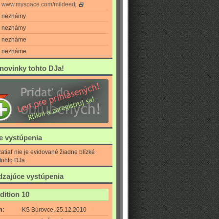
www.myspace.com/mildeedj
neznámy
neznámy
neznáme
neznáme
 novinky tohto DJa!
ie vystúpenia
atiaľ nie je evidované žiadne blízké
tohto DJa.
zajúce vystúpenia
dition 10
m:
KS Búrovce, 25.12.2010