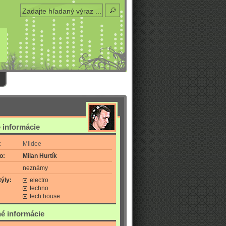
 informácie
:
Mildee
o:
Milan Hurtík
neznámy
ýly:
electro
techno
tech house
é informácie