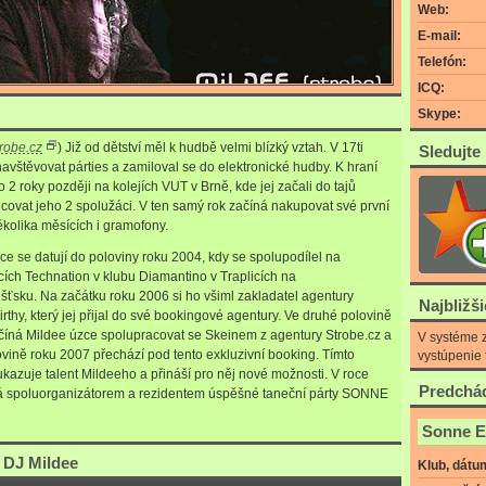
Web:
E-mail:
Telefón:
ICQ:
Skype:
trobe.cz
) Již od dětství měl k hudbě velmi blízký vztah. V 17ti
Sledujte
navštěvovat párties a zamiloval se do elektronické hudby. K hraní
o 2 roky později na kolejích VUT v Brně, kde jej začali do tajů
ovat jeho 2 spolužáci. V ten samý rok začíná nakupovat své první
kolika měsících i gramofony.
ce se datují do poloviny roku 2004, kdy se spolupodílel na
ích Technation v klubu Diamantino v Traplicích na
šťsku. Na začátku roku 2006 si ho všiml zakladatel agentury
Najbližš
Nirthy, který jej přijal do své bookingové agentury. Ve druhé polovině
číná Mildee úzce spolupracovat se Skeinem z agentury Strobe.cz a
V systéme z
vině roku 2007 přechází pod tento exkluzivní booking. Tímto
vystúpenie 
kazuje talent Mildeeho a přináší pro něj nové možnosti. V roce
Predchád
á spoluorganizátorem a rezidentem úspěšné taneční párty SONNE
Sonne E
 DJ Mildee
Klub, dátu