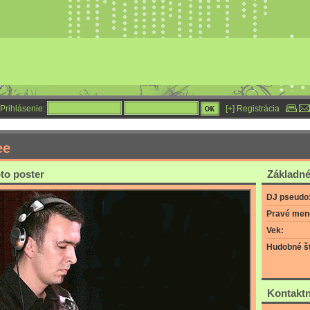
Prihlásenie:
[+] Registrácia
ee
oto poster
Základné
DJ pseudo
Pravé men
Vek:
Hudobné št
Kontaktn