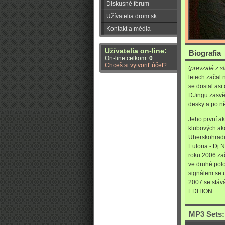
Diskusné fórum
Užívatelia drom.sk
Kontakt a média
Užívatelia on-line:
Biografia
On-line celkom:
0
Chceš si vytvoriť účet?
(
prevzaté z
s
letech začal 
se dostal asi 
DJingu zasvěc
desky a po ně
Jeho první ak
klubových akc
Uherskohradi
Euforia - Dj 
roku 2006 za
ve druhé polo
signálem se u
2007 se stáv
EDITION.
MP3 Sets: