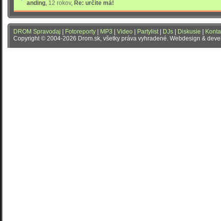
anding
,
12 rokov
,
Re: určite má!
DROM Spravodaj
|
Fotoreporty
|
MP3
|
Video
|
Partylist
|
DJs
|
Diskusie
|
Konta
Copyright © 2004-2026 Drom.sk, všetky práva vyhradené. Webdesign & dev