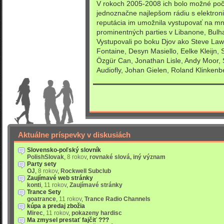
V rokoch 2005-2008 ich bolo možné poču
jednoznačne najlepšom rádiu s elektron
reputácia im umožnila vystupovať na m
prominentných parties v Libanone, Bulha
Vystupovali po boku Djov ako Steve La
Fontaine, Desyn Masiello, Eelke Kleijn, S
Özgür Can, Jonathan Lisle, Andy Moor,
Audiofly, Johan Gielen, Roland Klinken
Aktuálne príspevky v diskusiách
Slovensko-poľský slovník
PolishSlovak
,
8 rokov
,
rovnaké slová, iný význam
Party sety
OJ
,
8 rokov
,
Rockwell Subclub
Zaujímavé web stránky
konti
,
11 rokov
,
Zaujímavé stránky
Trance Sety
goatrance
,
11 rokov
,
Trance Radio Channels
kúpa a predaj zbožia
Mirec
,
11 rokov
,
pokazeny hardisc
Ma zmysel prestať fajčiť ???