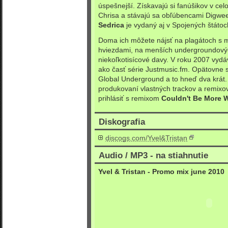
úspešnejší. Získavajú si fanúšikov v cel
Chrisa a stávajú sa obľúbencami Digwe
Sedrica
je vydaný aj v Spojených štátoc
Doma ich môžete nájsť na plagátoch s
hviezdami, na menších undergroundovýc
niekoľkotisícové davy. V roku 2007 vydá
ako časť série Justmusic.fm. Opätovne s
Global Underground a to hneď dva krát.
produkovaní vlastných trackov a remixov, 
prihlásiť s remixom
Couldn't Be More 
Diskografia
discogs.com/Yvel&Tristan
Audio / MP3 - na stiahnutie
Yvel & Tristan - Promo mix june 2010