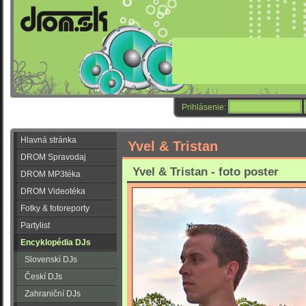
Prihlásenie:
Hlavná stránka
Yvel & Tristan
DROM Spravodaj
Yvel & Tristan - foto poster
DROM MP3téka
DROM Videotéka
Fotky & fotoreporty
Partylist
Encyklopédia DJs
Slovenskí DJs
Českí DJs
Zahraniční DJs