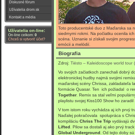
Diskusné fórum
Užívatelia drom.sk
Kontakt a média
Toto producentské duo z Maďarska sa n
Užívatelia on-line:
siedmymi rokmi. Na počiatku ocenila ich 
On-line celkom:
0
scéna. Uznanie si získali svojim progr
Chceš si vytvoriť účet?
emócii a melódií.
Biografia
Zdroj:
Tiësto – Kaleidoscope world tour
Vo svojich začiatkoch zanechali dobrý d
elektronickej hudby najmä svojimi remixam
maďarskej scény Chrissa, zakladateľa l
formácie Quasar. Ten ich požiadal o re
Together
. Remix sa stal veľmi populárn
playlistu svojej Kiss100 Show ho zaradil
V tom istom roku vychádza aj ich prvý t
Naďalej pokračovala spolupráca s Chris
kompiláciu
Chriss The Trip
vydávajú dv
Lifted
. Pilow sa dostali aj ako prvý tra
Global Underground
. Od tejto doby s